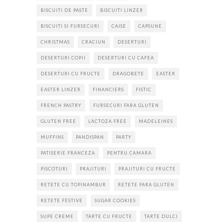
BISCUITI DE PASTE
BISCUITI LINZER
BISCUITI SI FURSECURI
CAISE
CAPSUNE
CHRISTMAS
CRACIUN
DESERTURI
DESERTURI COPII
DESERTURI CU CAFEA
DESERTURI CU FRUCTE
DRAGOBETE
EASTER
EASTER LINZER
FINANCIERS
FISTIC
FRENCH PASTRY
FURSECURI FARA GLUTEN
GLUTEN FREE
LACTOZA FREE
MADELEINES
MUFFINS
PANDISPAN
PARTY
PATISERIE FRANCEZA
PENTRU CAMARA
PISCOTURI
PRAJITURI
PRAJITURI CU FRUCTE
RETETE CU TOPINAMBUR
RETETE FARA GLUTEN
RETETE FESTIVE
SUGAR COOKIES
SUPE CREME
TARTE CU FRUCTE
TARTE DULCI