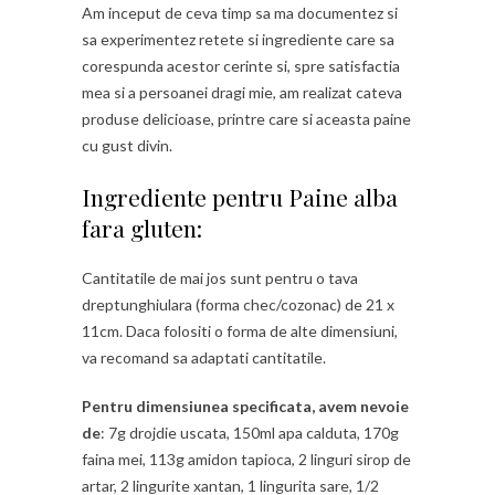
Am inceput de ceva timp sa ma documentez si
sa experimentez retete si ingrediente care sa
corespunda acestor cerinte si, spre satisfactia
mea si a persoanei dragi mie, am realizat cateva
produse delicioase, printre care si aceasta paine
cu gust divin.
Ingrediente pentru Paine alba
fara gluten:
Cantitatile de mai jos sunt pentru o tava
dreptunghiulara (forma chec/cozonac) de 21 x
11cm. Daca folositi o forma de alte dimensiuni,
va recomand sa adaptati cantitatile.
Pentru dimensiunea specificata, avem nevoie
de
: 7g drojdie uscata, 150ml apa calduta, 170g
faina mei, 113g amidon tapioca, 2 linguri sirop de
artar, 2 lingurite xantan, 1 lingurita sare, 1/2