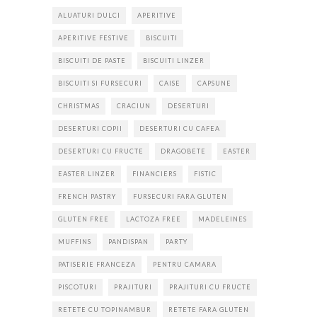
ALUATURI DULCI
APERITIVE
APERITIVE FESTIVE
BISCUITI
BISCUITI DE PASTE
BISCUITI LINZER
BISCUITI SI FURSECURI
CAISE
CAPSUNE
CHRISTMAS
CRACIUN
DESERTURI
DESERTURI COPII
DESERTURI CU CAFEA
DESERTURI CU FRUCTE
DRAGOBETE
EASTER
EASTER LINZER
FINANCIERS
FISTIC
FRENCH PASTRY
FURSECURI FARA GLUTEN
GLUTEN FREE
LACTOZA FREE
MADELEINES
MUFFINS
PANDISPAN
PARTY
PATISERIE FRANCEZA
PENTRU CAMARA
PISCOTURI
PRAJITURI
PRAJITURI CU FRUCTE
RETETE CU TOPINAMBUR
RETETE FARA GLUTEN