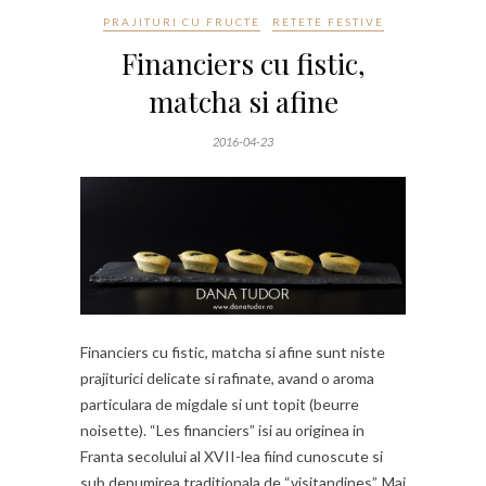
PRAJITURI CU FRUCTE
RETETE FESTIVE
Financiers cu fistic,
matcha si afine
2016-04-23
Financiers cu fistic, matcha si afine sunt niste
prajiturici delicate si rafinate, avand o aroma
particulara de migdale si unt topit (beurre
noisette). “Les financiers” isi au originea in
Franta secolului al XVII-lea fiind cunoscute si
sub denumirea traditionala de “visitandines”. Mai