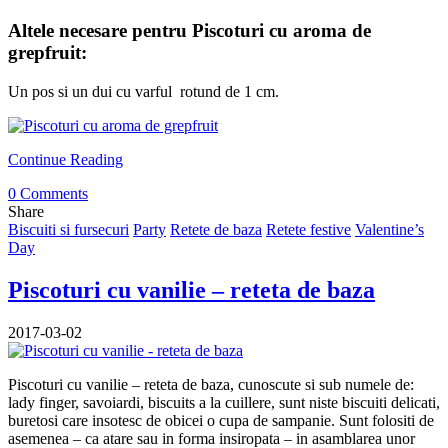
Altele necesare pentru Piscoturi cu aroma de
grepfruit:
Un pos si un dui cu varful rotund de 1 cm.
Continue Reading
0 Comments
Share
Biscuiti si fursecuri
Party
Retete de baza
Retete festive
Valentine’s
Day
Piscoturi cu vanilie – reteta de baza
2017-03-02
Piscoturi cu vanilie – reteta de baza, cunoscute si sub numele de:
lady finger, savoiardi, biscuits a la cuillere, sunt niste biscuiti delicati,
buretosi care insotesc de obicei o cupa de sampanie. Sunt folositi de
asemenea – ca atare sau in forma insiropata – in asamblarea unor