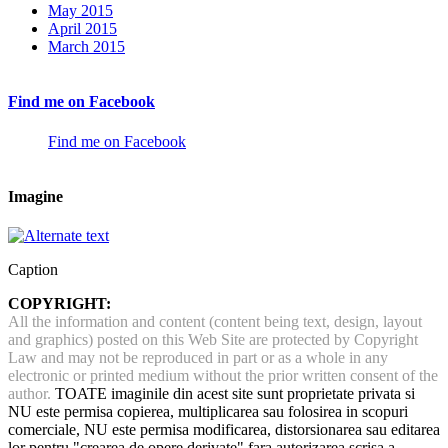
May 2015
April 2015
March 2015
Find me on Facebook
Find me on Facebook
Imagine
Caption
COPYRIGHT:
All the information and content (content being text, design, layout
and graphics) posted on this Web Site are protected by Copyright
Law and may not be reproduced in part or as a whole in any
electronic or printed medium without the prior written consent of the
author.
TOATE imaginile din acest site sunt proprietate privata si
NU este permisa copierea, multiplicarea sau folosirea in scopuri
comerciale, NU este permisa modificarea, distorsionarea sau editarea
lor pentru "crearea de opere derivate" fara autorizarea scrisa a