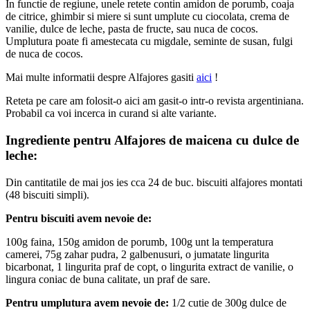
In functie de regiune, unele retete contin amidon de porumb, coaja
de citrice, ghimbir si miere si sunt umplute cu ciocolata, crema de
vanilie, dulce de leche, pasta de fructe, sau nuca de cocos.
Umplutura poate fi amestecata cu migdale, seminte de susan, fulgi
de nuca de cocos.
Mai multe informatii despre Alfajores gasiti
aici
!
Reteta pe care am folosit-o aici am gasit-o intr-o revista argentiniana.
Probabil ca voi incerca in curand si alte variante.
Ingrediente pentru Alfajores de maicena cu dulce de
leche:
Din cantitatile de mai jos ies cca 24 de buc. biscuiti alfajores montati
(48 biscuiti simpli).
Pentru biscuiti avem nevoie de:
100g faina, 150g amidon de porumb, 100g unt la temperatura
camerei, 75g zahar pudra, 2 galbenusuri, o jumatate lingurita
bicarbonat, 1 lingurita praf de copt, o lingurita extract de vanilie, o
lingura coniac de buna calitate, un praf de sare.
Pentru umplutura avem nevoie de:
1/2 cutie de 300g dulce de