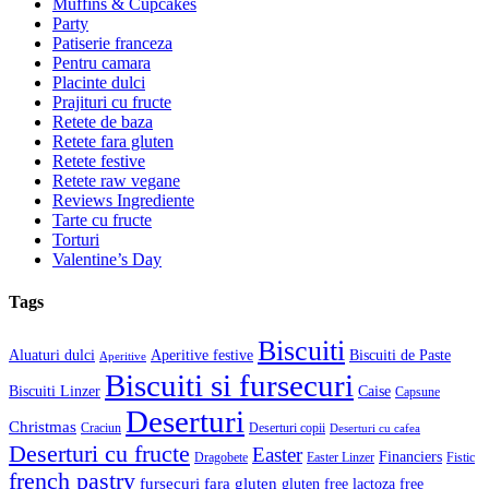
Muffins & Cupcakes
Party
Patiserie franceza
Pentru camara
Placinte dulci
Prajituri cu fructe
Retete de baza
Retete fara gluten
Retete festive
Retete raw vegane
Reviews Ingrediente
Tarte cu fructe
Torturi
Valentine’s Day
Tags
Biscuiti
Aluaturi dulci
Aperitive festive
Biscuiti de Paste
Aperitive
Biscuiti si fursecuri
Biscuiti Linzer
Caise
Capsune
Deserturi
Christmas
Craciun
Deserturi copii
Deserturi cu cafea
Deserturi cu fructe
Easter
Financiers
Dragobete
Easter Linzer
Fistic
french pastry
fursecuri fara gluten
gluten free
lactoza free