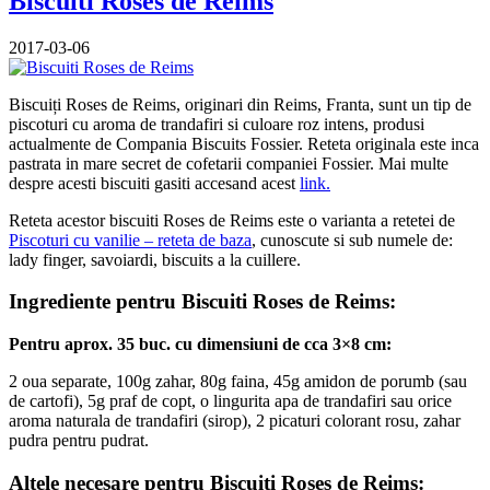
Biscuiti Roses de Reims
2017-03-06
Biscuiți Roses de Reims, originari din Reims, Franta, sunt un tip de
piscoturi cu aroma de trandafiri si culoare roz intens, produsi
actualmente de Compania Biscuits Fossier. Reteta originala este inca
pastrata in mare secret de cofetarii companiei Fossier. Mai multe
despre acesti biscuiti gasiti accesand acest
link.
Reteta acestor biscuiti Roses de Reims este o varianta a retetei de
Piscoturi cu vanilie – reteta de baza
, cunoscute si sub numele de:
lady finger, savoiardi, biscuits a la cuillere.
Ingrediente pentru Biscuiti Roses de Reims:
Pentru aprox. 35 buc. cu dimensiuni de cca 3×8 cm:
2 oua separate, 100g zahar, 80g faina, 45g amidon de porumb (sau
de cartofi), 5g praf de copt, o lingurita apa de trandafiri sau orice
aroma naturala de trandafiri (sirop), 2 picaturi colorant rosu, zahar
pudra pentru pudrat.
Altele necesare pentru Biscuiti Roses de Reims: