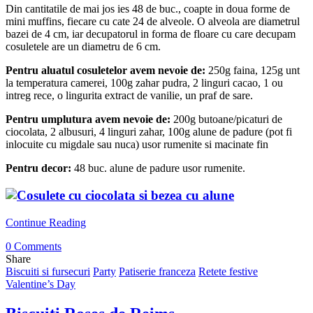
Din cantitatile de mai jos ies 48 de buc., coapte in doua forme de
mini muffins, fiecare cu cate 24 de alveole. O alveola are diametrul
bazei de 4 cm, iar decupatorul in forma de floare cu care decupam
cosuletele are un diametru de 6 cm.
Pentru aluatul cosuletelor avem nevoie de:
250g faina, 125g unt
la temperatura camerei, 100g zahar pudra, 2 linguri cacao, 1 ou
intreg rece, o lingurita extract de vanilie, un praf de sare.
Pentru umplutura avem nevoie de:
200g butoane/picaturi de
ciocolata, 2 albusuri, 4 linguri zahar, 100g alune de padure (pot fi
inlocuite cu migdale sau nuca) usor rumenite si macinate fin
Pentru decor:
48 buc. alune de padure usor rumenite.
Continue Reading
0 Comments
Share
Biscuiti si fursecuri
Party
Patiserie franceza
Retete festive
Valentine’s Day