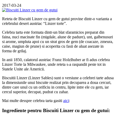
2017-03-24
Reteta de Biscuiti Linzer cu gem de gutui provine dintr-o varianta a
celebrului desert austriac “Linzer torte”.
Celebra tarta este formata dintr-un blat sfaramicios preparat din
faina, nuci macinate fin (migdale, alune de padure), unt, galbenusuri
si arome, umpluta apoi cu un strat gros de gem (de coacaze, zmeura,
caise, magiun de prune) si acoperita cu fasii de aluat asezate in
forma de grilaj.
In anii 1850, calatorul austriac Franz Holzlhuber ar fi adus celebra
Linzer Torte la Milwaukee, unde reteta s-a raspandit peste tot in
Statele Unite ale Americii.
Biscuitii Linzer (Linzer Sables) sunt o versiune a celebrei tarte adusa
la dimensiunile unui biscuite realizat prin decuparea a doua cercuri,
dintre care unul cu un orificiu in centru, lipite intre ele cu gem, iar
cercul superior, decupat, pudrat cu zahar.
Mai multe desspre celebra tarta gasiti
aici
:
Ingrediente pentru Biscuiti Linzer cu gem de gutui: