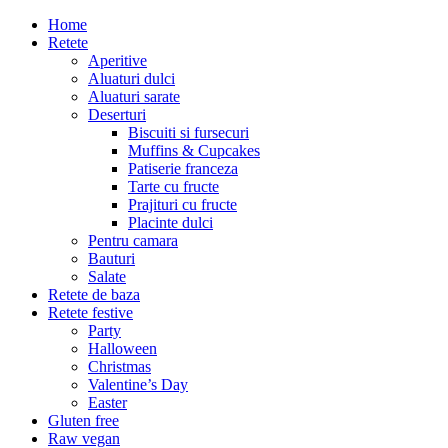
Home
Retete
Aperitive
Aluaturi dulci
Aluaturi sarate
Deserturi
Biscuiti si fursecuri
Muffins & Cupcakes
Patiserie franceza
Tarte cu fructe
Prajituri cu fructe
Placinte dulci
Pentru camara
Bauturi
Salate
Retete de baza
Retete festive
Party
Halloween
Christmas
Valentine’s Day
Easter
Gluten free
Raw vegan