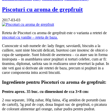
Piscoturi cu aroma de grepfruit
2017-03-03
Reteta de Piscoturi cu aroma de grepfruit este o varianta a retetei de
piscoturi cu vanilie – reteta de baza.
Cunoscute si sub numele de: lady finger, savoiardi, biscuits a la
cuillere, sunt niste biscuiti delicati, buretosi care insotesc de obicei o
cupa de sampanie. Sunt folositi de asemenea – ca atare sau in forma
insiropata – in asamblarea unor prajituri si torturi celebre, cum ar fi:
tiramisu, diplomat, sarlota sau in realizarea unor deserturi la pahar. In
site veti gasi si derivate ale retetei de baza, precum si prajituri in a
caror componenta intra acesti biscuiti.
Ingrediente pentru Piscoturi cu aroma de grepfruit:
Pentru aprox. 35 buc. cu dimensiuni de cca 3×8 cm:
2 oua separate, 100g zahar, 80g faina, 45g amidon de porumb (sau
de cartofi), 5g praf de copt, doua linguri suc de grepfruit, o picatura
de colorant alimentar gel orange, zahar pudra pentru pudrat.