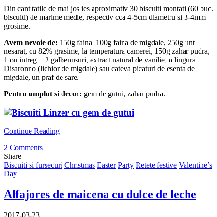
Din cantitatile de mai jos ies aproximativ 30 biscuiti montati (60 buc.
biscuiti) de marime medie, respectiv cca 4-5cm diametru si 3-4mm
grosime.
Avem nevoie de:
150g faina, 100g faina de migdale, 250g unt
nesarat, cu 82% grasime, la temperatura camerei, 150g zahar pudra,
1 ou intreg + 2 galbenusuri, extract natural de vanilie, o lingura
Disaronno (lichior de migdale) sau cateva picaturi de esenta de
migdale, un praf de sare.
Pentru umplut si decor:
gem de gutui, zahar pudra.
Continue Reading
2 Comments
Share
Biscuiti si fursecuri
Christmas
Easter
Party
Retete festive
Valentine’s
Day
Alfajores de maicena cu dulce de leche
2017-03-23