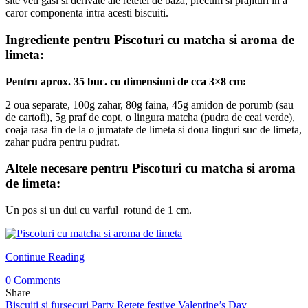
site veti gasi si derivate ale retetei de baza, precum si prajituri in a
caror componenta intra acesti biscuiti.
Ingrediente pentru Piscoturi cu matcha si aroma de
limeta:
Pentru aprox. 35 buc. cu dimensiuni de cca 3×8 cm:
2 oua separate, 100g zahar, 80g faina, 45g amidon de porumb (sau
de cartofi), 5g praf de copt, o lingura matcha (pudra de ceai verde),
coaja rasa fin de la o jumatate de limeta si doua linguri suc de limeta,
zahar pudra pentru pudrat.
Altele necesare pentru Piscoturi cu matcha si aroma
de limeta:
Un pos si un dui cu varful rotund de 1 cm.
Continue Reading
0 Comments
Share
Biscuiti si fursecuri
Party
Retete festive
Valentine’s Day