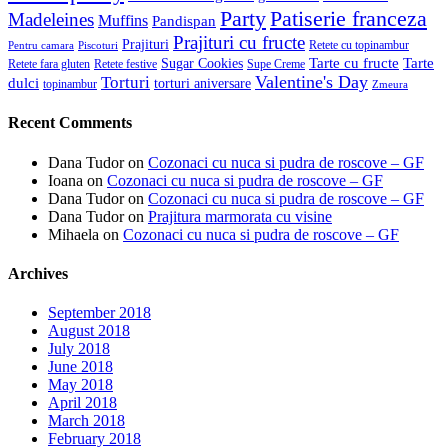
Patiserie franceza
Party
Madeleines
Muffins
Pandispan
Prajituri cu fructe
Prajituri
Retete cu topinambur
Pentru camara
Piscoturi
Tarte cu fructe
Tarte
Sugar Cookies
Retete fara gluten
Retete festive
Supe Creme
Valentine's Day
Torturi
dulci
torturi aniversare
topinambur
Zmeura
Recent Comments
Dana Tudor
on
Cozonaci cu nuca si pudra de roscove – GF
Ioana
on
Cozonaci cu nuca si pudra de roscove – GF
Dana Tudor
on
Cozonaci cu nuca si pudra de roscove – GF
Dana Tudor
on
Prajitura marmorata cu visine
Mihaela
on
Cozonaci cu nuca si pudra de roscove – GF
Archives
September 2018
August 2018
July 2018
June 2018
May 2018
April 2018
March 2018
February 2018