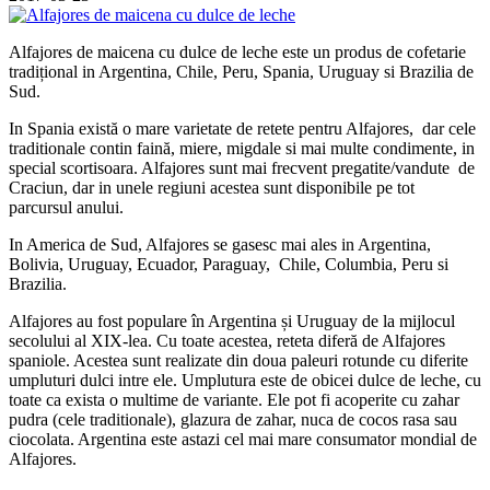
Alfajores de maicena cu dulce de leche este un produs de cofetarie
tradițional in Argentina, Chile, Peru, Spania, Uruguay si Brazilia de
Sud.
In Spania există o mare varietate de retete pentru Alfajores, dar cele
traditionale contin faină, miere, migdale si mai multe condimente, in
special scortisoara. Alfajores sunt mai frecvent pregatite/vandute de
Craciun, dar in unele regiuni acestea sunt disponibile pe tot
parcursul anului.
In America de Sud, Alfajores se gasesc mai ales in Argentina,
Bolivia, Uruguay, Ecuador, Paraguay, Chile, Columbia, Peru si
Brazilia.
Alfajores au fost populare în Argentina și Uruguay de la mijlocul
secolului al XIX-lea. Cu toate acestea, reteta diferă de Alfajores
spaniole. Acestea sunt realizate din doua paleuri rotunde cu diferite
umpluturi dulci intre ele. Umplutura este de obicei dulce de leche, cu
toate ca exista o multime de variante. Ele pot fi acoperite cu zahar
pudra (cele traditionale), glazura de zahar, nuca de cocos rasa sau
ciocolata. Argentina este astazi cel mai mare consumator mondial de
Alfajores.