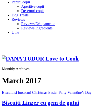
Pentru copii
Aperitive copii
Deserturi copii
Dog Treats
Reviews
Reviews Echipamente
Reviews Ingrediente
Utile
Monthly Archives:
March 2017
Biscuiti si fursecuri
Christmas
Easter
Party
Valentine’s Day
Biscuiti Linzer cu gem de gutui