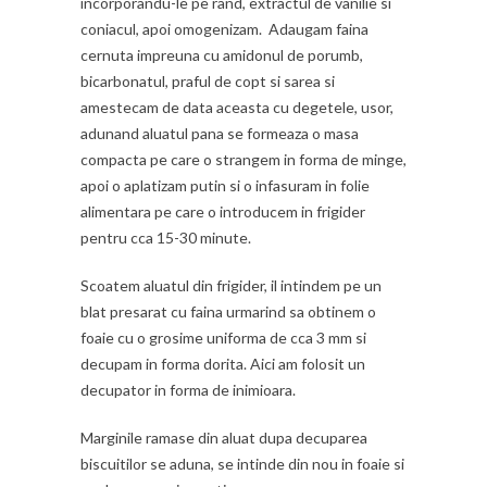
incorporandu-le pe rand, extractul de vanilie si
coniacul, apoi omogenizam. Adaugam faina
cernuta impreuna cu amidonul de porumb,
bicarbonatul, praful de copt si sarea si
amestecam de data aceasta cu degetele, usor,
adunand aluatul pana se formeaza o masa
compacta pe care o strangem in forma de minge,
apoi o aplatizam putin si o infasuram in folie
alimentara pe care o introducem in frigider
pentru cca 15-30 minute.
Scoatem aluatul din frigider, il intindem pe un
blat presarat cu faina urmarind sa obtinem o
foaie cu o grosime uniforma de cca 3 mm si
decupam in forma dorita. Aici am folosit un
decupator in forma de inimioara.
Marginile ramase din aluat dupa decuparea
biscuitilor se aduna, se intinde din nou in foaie si