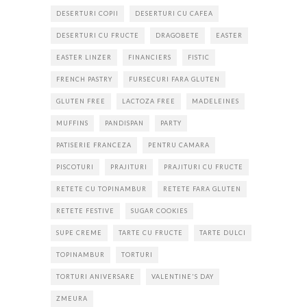
DESERTURI COPII
DESERTURI CU CAFEA
DESERTURI CU FRUCTE
DRAGOBETE
EASTER
EASTER LINZER
FINANCIERS
FISTIC
FRENCH PASTRY
FURSECURI FARA GLUTEN
GLUTEN FREE
LACTOZA FREE
MADELEINES
MUFFINS
PANDISPAN
PARTY
PATISERIE FRANCEZA
PENTRU CAMARA
PISCOTURI
PRAJITURI
PRAJITURI CU FRUCTE
RETETE CU TOPINAMBUR
RETETE FARA GLUTEN
RETETE FESTIVE
SUGAR COOKIES
SUPE CREME
TARTE CU FRUCTE
TARTE DULCI
TOPINAMBUR
TORTURI
TORTURI ANIVERSARE
VALENTINE'S DAY
ZMEURA