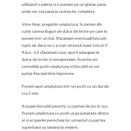
utilizand o paleta si ii asezam pe un gratar pana
unde vor sta pana la racirea lor completa.
Intre timp, pregatim umplutura. Scoatem din
cutie cateva linguri de dulce de leche pe care le
punem intr-un bol. Sfaramam eventualii biscuiti
rupti, iar daca nu s-a rupt niciunul, luam totusi 3-
4 buc. si ii sfaramam usor, apoi ii adaugam la
dulce de leche si omogenizam. Acestia vor
consolida putin umplutura si biscuitii se vor
putea fixa mai bine impreuna.
Punem apoi umplutura intr-un posh cu un dui de
cca 5 mm.
Asezam biscuitii perechi, cu partea de jos in sus.
Punem umplutura cu posh-ul pe jumatate dintre
ei si acoperim perechea lor, urmarind ca partea
superioara sa ramana la vedere.