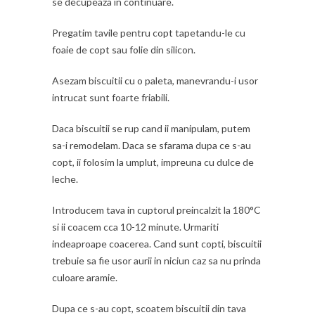
se decupeaza in continuare.
Pregatim tavile pentru copt tapetandu-le cu
foaie de copt sau folie din silicon.
Asezam biscuitii cu o paleta, manevrandu-i usor
intrucat sunt foarte friabili.
Daca biscuitii se rup cand ii manipulam, putem
sa-i remodelam. Daca se sfarama dupa ce s-au
copt, ii folosim la umplut, impreuna cu dulce de
leche.
Introducem tava in cuptorul preincalzit la 180°C
si ii coacem cca 10-12 minute. Urmariti
indeaproape coacerea. Cand sunt copti, biscuitii
trebuie sa fie usor aurii in niciun caz sa nu prinda
culoare aramie.
Dupa ce s-au copt, scoatem biscuitii din tava