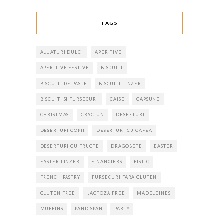
TAGS
ALUATURI DULCI
APERITIVE
APERITIVE FESTIVE
BISCUITI
BISCUITI DE PASTE
BISCUITI LINZER
BISCUITI SI FURSECURI
CAISE
CAPSUNE
CHRISTMAS
CRACIUN
DESERTURI
DESERTURI COPII
DESERTURI CU CAFEA
DESERTURI CU FRUCTE
DRAGOBETE
EASTER
EASTER LINZER
FINANCIERS
FISTIC
FRENCH PASTRY
FURSECURI FARA GLUTEN
GLUTEN FREE
LACTOZA FREE
MADELEINES
MUFFINS
PANDISPAN
PARTY