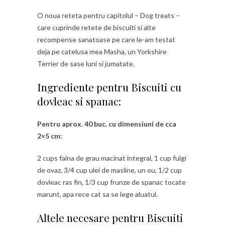
O noua reteta pentru capitolul – Dog treats –
care cuprinde retete de biscuiti si alte
recompense sanatoase pe care le-am testat
deja pe catelusa mea Masha, un Yorkshire
Terrier de sase luni si jumatate.
Ingrediente pentru Biscuiti cu
dovleac si spanac:
Pentru aprox. 40 buc. cu dimensiuni de cca
2×5 cm:
2 cups faina de grau macinat integral, 1 cup fulgi
de ovaz, 3/4 cup ulei de masline, un ou, 1/2 cup
dovleac ras fin, 1/3 cup frunze de spanac tocate
marunt, apa rece cat sa se lege aluatul.
Altele necesare pentru Biscuiti