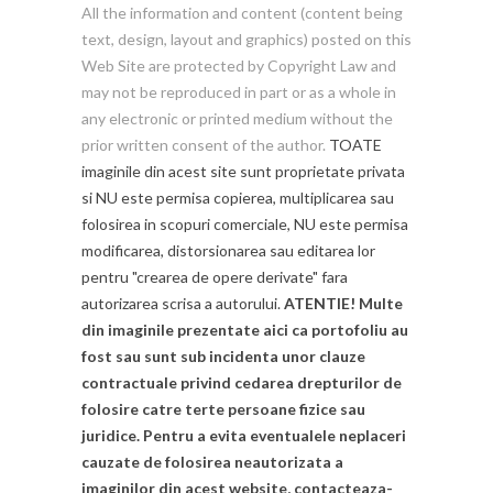
All the information and content (content being
text, design, layout and graphics) posted on this
Web Site are protected by Copyright Law and
may not be reproduced in part or as a whole in
any electronic or printed medium without the
prior written consent of the author.
TOATE
imaginile din acest site sunt proprietate privata
si NU este permisa copierea, multiplicarea sau
folosirea in scopuri comerciale, NU este permisa
modificarea, distorsionarea sau editarea lor
pentru "crearea de opere derivate" fara
autorizarea scrisa a autorului.
ATENTIE! Multe
din imaginile prezentate aici ca portofoliu au
fost sau sunt sub incidenta unor clauze
contractuale privind cedarea drepturilor de
folosire catre terte persoane fizice sau
juridice. Pentru a evita eventualele neplaceri
cauzate de folosirea neautorizata a
imaginilor din acest website, contacteaza-