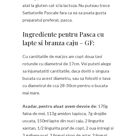
atat la gluten cat si la lactoza. Nu puteau trece
Sarbatorile Pascale fara ca ea sa poata gusta
preparatul preferat, pasca.
Ingrediente pentru Pasca cu
lapte si branza caju – GF:
Cu cantitatile de mai jos am copt doua tavi
rotunde cu diametrul de 17cm. Voi puteti alege
sa injumatatiti cantitatile, daca doriti o singura
bucata cu acest diametru, sau sa folositi o tava
cu diametrul de cca 28-30cm pentru o bucata
mai mare.
Asadar, pentru aluat avem devoie de
: 170g
faina de mei, 113g amidon tapioca, 7g drojdie
uscata, 150ml lapte din nuci caju, 2 lingurite
xantan, 1/2 lingurita praf de copt, 2 oua intregi si
3 galbenusuri, 3 linguri sirop de artar, 3 linguri