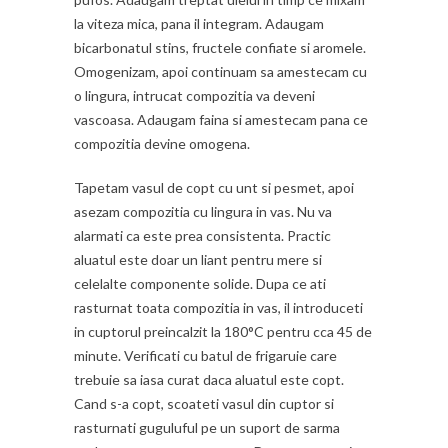
la viteza mica, pana il integram. Adaugam
bicarbonatul stins, fructele confiate si aromele.
Omogenizam, apoi continuam sa amestecam cu
o lingura, intrucat compozitia va deveni
vascoasa. Adaugam faina si amestecam pana ce
compozitia devine omogena.
Tapetam vasul de copt cu unt si pesmet, apoi
asezam compozitia cu lingura in vas. Nu va
alarmati ca este prea consistenta. Practic
aluatul este doar un liant pentru mere si
celelalte componente solide. Dupa ce ati
rasturnat toata compozitia in vas, il introduceti
in cuptorul preincalzit la 180°C pentru cca 45 de
minute. Verificati cu batul de frigaruie care
trebuie sa iasa curat daca aluatul este copt.
Cand s-a copt, scoateti vasul din cuptor si
rasturnati guguluful pe un suport de sarma