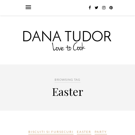
BROWSING TAG
Easter
BISCUITI SI FURSECURI
EASTER
PARTY