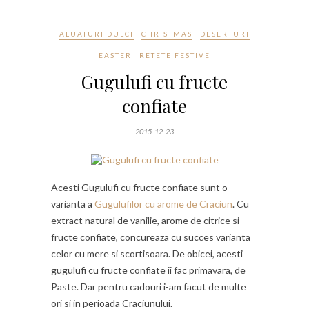
ALUATURI DULCI
CHRISTMAS
DESERTURI
EASTER
RETETE FESTIVE
Gugulufi cu fructe
confiate
2015-12-23
Acesti Gugulufi cu fructe confiate sunt o
varianta a
Gugulufilor cu arome de Craciun
. Cu
extract natural de vanilie, arome de citrice si
fructe confiate, concureaza cu succes varianta
celor cu mere si scortisoara. De obicei, acesti
gugulufi cu fructe confiate ii fac primavara, de
Paste. Dar pentru cadouri i-am facut de multe
ori si in perioada Craciunului.