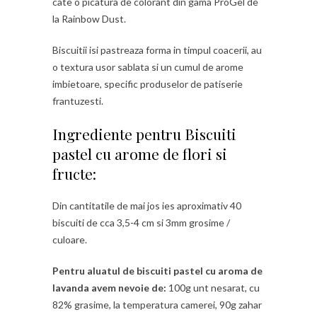
cate o picatura de colorant din gama ProGel de
la Rainbow Dust.
Biscuitii isi pastreaza forma in timpul coacerii, au
o textura usor sablata si un cumul de arome
imbietoare, specific produselor de patiserie
frantuzesti.
Ingrediente pentru Biscuiti
pastel cu arome de flori si
fructe:
Din cantitatile de mai jos ies aproximativ 40
biscuiti de cca 3,5-4 cm si 3mm grosime /
culoare.
Pentru aluatul de biscuiti pastel cu aroma de
lavanda avem nevoie de:
100g unt nesarat, cu
82% grasime, la temperatura camerei, 90g zahar