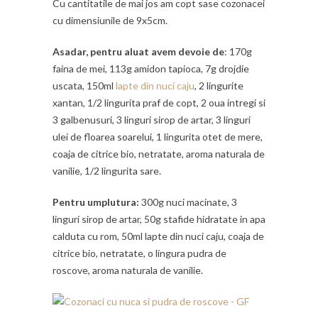
Cu cantitatile de mai jos am copt sase cozonacei
cu dimensiunile de 9x5cm.
Asadar, pentru aluat avem devoie de
: 170g
faina de mei, 113g amidon tapioca, 7g drojdie
uscata, 150ml
lapte din nuci caju
, 2 lingurite
xantan, 1/2 lingurita praf de copt, 2 oua intregi si
3 galbenusuri, 3 linguri sirop de artar, 3 linguri
ulei de floarea soarelui, 1 lingurita otet de mere,
coaja de citrice bio, netratate, aroma naturala de
vanilie, 1/2 lingurita sare.
Pentru umplutura:
300g nuci macinate, 3
linguri sirop de artar, 50g stafide hidratate in apa
calduta cu rom, 50ml lapte din nuci caju, coaja de
citrice bio, netratate, o lingura pudra de
roscove, aroma naturala de vanilie.