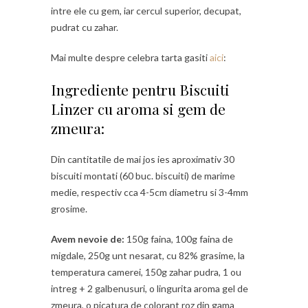
intre ele cu gem, iar cercul superior, decupat,
pudrat cu zahar.
Mai multe despre celebra tarta gasiti
aici
:
Ingrediente pentru Biscuiti
Linzer cu aroma si gem de
zmeura:
Din cantitatile de mai jos ies aproximativ 30
biscuiti montati (60 buc. biscuiti) de marime
medie, respectiv cca 4-5cm diametru si 3-4mm
grosime.
Avem nevoie de:
150g faina, 100g faina de
migdale, 250g unt nesarat, cu 82% grasime, la
temperatura camerei, 150g zahar pudra, 1 ou
intreg + 2 galbenusuri, o lingurita aroma gel de
zmeura, o picatura de colorant roz din gama