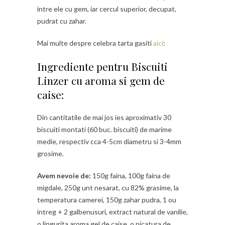
intre ele cu gem, iar cercul superior, decupat,
pudrat cu zahar.
Mai multe despre celebra tarta gasiti
aici
:
Ingrediente pentru Biscuiti
Linzer cu aroma si gem de
caise:
Din cantitatile de mai jos ies aproximativ 30
biscuiti montati (60 buc. biscuiti) de marime
medie, respectiv cca 4-5cm diametru si 3-4mm
grosime.
Avem nevoie de:
150g faina, 100g faina de
migdale, 250g unt nesarat, cu 82% grasime, la
temperatura camerei, 150g zahar pudra, 1 ou
intreg + 2 galbenusuri, extract natural de vanilie,
o lingurita aroma gel de caise, o picatura de