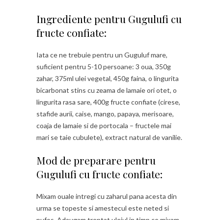
Ingrediente pentru Gugulufi cu
fructe confiate:
Iata ce ne trebuie pentru un Guguluf mare,
suficient pentru 5-10 persoane: 3 oua, 350g
zahar, 375ml ulei vegetal, 450g faina, o lingurita
bicarbonat stins cu zeama de lamaie ori otet, o
lingurita rasa sare, 400g fructe confiate (cirese,
stafide aurii, caise, mango, papaya, merisoare,
coaja de lamaie si de portocala – fructele mai
mari se taie cubulete), extract natural de vanilie.
Mod de preparare pentru
Gugulufi cu fructe confiate:
Mixam ouale intregi cu zaharul pana acesta din
urma se topeste si amestecul este neted si
pufos. Adaugam treptat uleiul in timp ce mixam