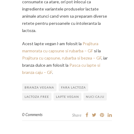
consumate ca atare, ori pot inlocui ca
ingrediente variantele produselor lactate
animale atunci cand vrem sa preparam diverse
retete pentru persoanele cu intoleranta la
lactoza.
Acest lapte vegan l-am folosit la
Prajitura
marmorata cu capsune si rubarba – GF
si la
Prajitura cu capsune, rubarba si bezea – GF
, iar
branza dulce am folosit la
Pasca cu lapte si
branza caju – GF
.
BRANZA VEGANA
FARA LACTOZA
LACTOZA FREE
LAPTE VEGAN
NUCI CAJU
0 Comments
Share