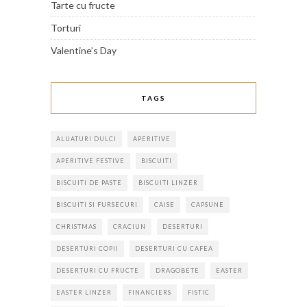
Tarte cu fructe
Torturi
Valentine’s Day
TAGS
ALUATURI DULCI
APERITIVE
APERITIVE FESTIVE
BISCUITI
BISCUITI DE PASTE
BISCUITI LINZER
BISCUITI SI FURSECURI
CAISE
CAPSUNE
CHRISTMAS
CRACIUN
DESERTURI
DESERTURI COPII
DESERTURI CU CAFEA
DESERTURI CU FRUCTE
DRAGOBETE
EASTER
EASTER LINZER
FINANCIERS
FISTIC