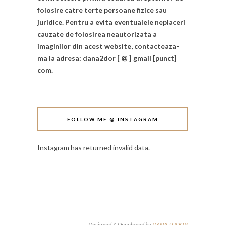
folosire catre terte persoane fizice sau
juridice. Pentru a evita eventualele neplaceri
cauzate de folosirea neautorizata a
imaginilor din acest website, contacteaza-
ma la adresa: dana2dor [ @ ] gmail [punct]
com.
FOLLOW ME @ INSTAGRAM
Instagram has returned invalid data.
Designed & Developed by
DANA TUDOR