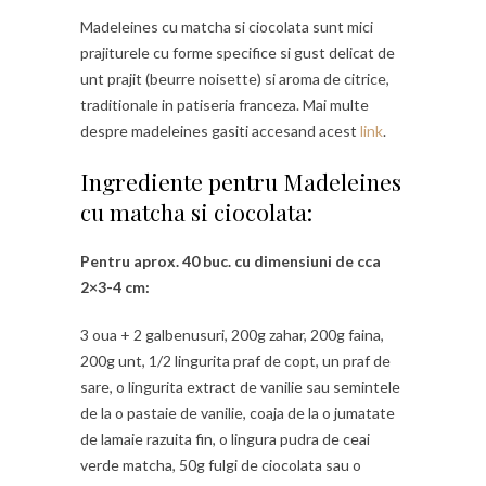
Madeleines cu matcha si ciocolata sunt mici
prajiturele cu forme specifice si gust delicat de
unt prajit (beurre noisette) si aroma de citrice,
traditionale in patiseria franceza. Mai multe
despre madeleines gasiti accesand acest
link
.
Ingrediente pentru Madeleines
cu matcha si ciocolata:
Pentru aprox. 40 buc. cu dimensiuni de cca
2×3-4 cm:
3 oua + 2 galbenusuri, 200g zahar, 200g faina,
200g unt, 1/2 lingurita praf de copt, un praf de
sare, o lingurita extract de vanilie sau semintele
de la o pastaie de vanilie, coaja de la o jumatate
de lamaie razuita fin, o lingura pudra de ceai
verde matcha, 50g fulgi de ciocolata sau o