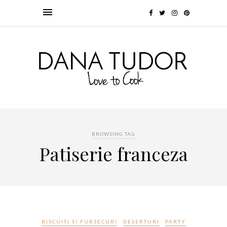
BROWSING TAG
Patiserie franceza
BISCUITI SI FURSECURI
DESERTURI
PARTY