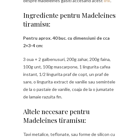
despre madeleines gasiti accesand acest
link
.
Ingrediente pentru Madeleines
tiramisu:
Pentru aprox. 40 buc. cu dimensiuni de cca
2×3-4 cm:
3 oua + 2 galbenusuri, 200g zahar, 200g faina,
100g unt, 100g mascarpone, 1 lingurita cafea
instant, 1/2 lingurita praf de copt, un praf de
sare, o lingurita extract de vanilie sau semintele
de la o pastaie de vanilie, coaja de la o jumatate
de lamaie razuita fin.
Altele necesare pentru
Madeleines tiramisu:
Tavi metalice, teflonate, sau forme de silicon cu