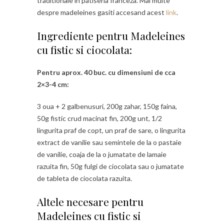
traditionale in patiseria franceza. Mai multe
despre madeleines gasiti accesand acest
link
.
Ingrediente pentru Madeleines
cu fistic si ciocolata:
Pentru aprox. 40 buc. cu dimensiuni de cca
2×3-4 cm:
3 oua + 2 galbenusuri, 200g zahar, 150g faina,
50g fistic crud macinat fin, 200g unt, 1/2
lingurita praf de copt, un praf de sare, o lingurita
extract de vanilie sau semintele de la o pastaie
de vanilie, coaja de la o jumatate de lamaie
razuita fin, 50g fulgi de ciocolata sau o jumatate
de tableta de ciocolata razuita.
Altele necesare pentru
Madeleines cu fistic si