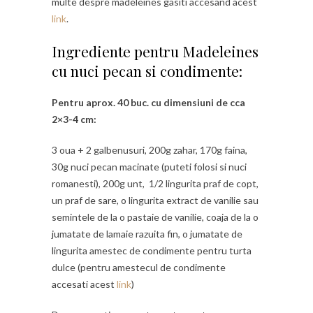
multe despre madeleines gasiti accesand acest
link
.
Ingrediente pentru Madeleines
cu nuci pecan si condimente:
Pentru aprox. 40 buc. cu dimensiuni de cca
2×3-4 cm:
3 oua + 2 galbenusuri, 200g zahar, 170g faina,
30g nuci pecan macinate (puteti folosi si nuci
romanesti), 200g unt, 1/2 lingurita praf de copt,
un praf de sare, o lingurita extract de vanilie sau
semintele de la o pastaie de vanilie, coaja de la o
jumatate de lamaie razuita fin, o jumatate de
lingurita amestec de condimente pentru turta
dulce (pentru amestecul de condimente
accesati acest
link
)