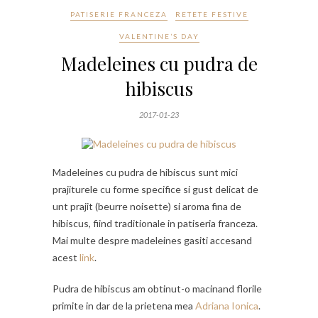
PATISERIE FRANCEZA
RETETE FESTIVE
VALENTINE’S DAY
Madeleines cu pudra de
hibiscus
2017-01-23
Madeleines cu pudra de hibiscus sunt mici
prajiturele cu forme specifice si gust delicat de
unt prajit (beurre noisette) si aroma fina de
hibiscus, fiind traditionale in patiseria franceza.
Mai multe despre madeleines gasiti accesand
acest
link
.
Pudra de hibiscus am obtinut-o macinand florile
primite in dar de la prietena mea
Adriana Ionica
.