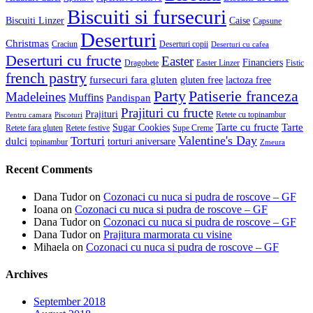
Biscuiti si fursecuri
Biscuiti Linzer
Caise
Capsune
Deserturi
Christmas
Craciun
Deserturi copii
Deserturi cu cafea
Deserturi cu fructe
Easter
Financiers
Dragobete
Easter Linzer
Fistic
french pastry
fursecuri fara gluten
gluten free
lactoza free
Patiserie franceza
Party
Madeleines
Muffins
Pandispan
Prajituri cu fructe
Prajituri
Retete cu topinambur
Pentru camara
Piscoturi
Tarte cu fructe
Tarte
Sugar Cookies
Retete fara gluten
Retete festive
Supe Creme
Valentine's Day
Torturi
dulci
torturi aniversare
topinambur
Zmeura
Recent Comments
Dana Tudor
on
Cozonaci cu nuca si pudra de roscove – GF
Ioana
on
Cozonaci cu nuca si pudra de roscove – GF
Dana Tudor
on
Cozonaci cu nuca si pudra de roscove – GF
Dana Tudor
on
Prajitura marmorata cu visine
Mihaela
on
Cozonaci cu nuca si pudra de roscove – GF
Archives
September 2018