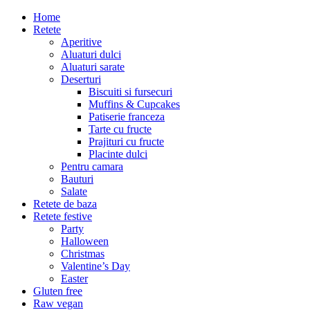
Home
Retete
Aperitive
Aluaturi dulci
Aluaturi sarate
Deserturi
Biscuiti si fursecuri
Muffins & Cupcakes
Patiserie franceza
Tarte cu fructe
Prajituri cu fructe
Placinte dulci
Pentru camara
Bauturi
Salate
Retete de baza
Retete festive
Party
Halloween
Christmas
Valentine’s Day
Easter
Gluten free
Raw vegan