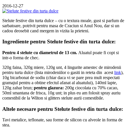
2016-12-27
Stelute festive din turta dulce – cu o textura moale, gust si parfum de
sarbatoare, potrivit pentru masa de Craciun si Anul Nou, dar si un
cadou deosebit cand mergem in vizita la prieteni.
Ingrediente pentru Stelute festive din turta dulce:
Pentru 4 stelute cu diametrul de 13 cm.
Aluatul poate fi copt si
intr-o forma de chec.
320g faina, 320g miere, 120g unt, 4 lingurite amestec de mirodenii
pentru turta dulce (lista mirodeniilor o gasiti in reteta din acest
link
),
10g bicarbonat de sodiu (chiar daca vi se pare prea mult respectati
gramajul pentru a obtine efectul afanat al aluatului), 140ml lapte,
120g zahar brun;
pentru glazura:
200g ciocolata cu 70% cacao,
50ml smantana de frisca, 10g unt; in plus eu am folosit spray auriu
comestibil de la Wilton si glitters stelute aurii comestibile.
Altele necesare pentru Stelute festive din turta dulce:
Tavi metalice, teflonate, sau forme de silicon cu alveole in forma de
stea.