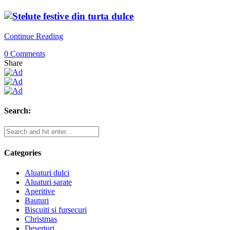
Continue Reading
0 Comments
Share
Search:
Categories
Aluaturi dulci
Aluaturi sarate
Aperitive
Bauturi
Biscuiti si fursecuri
Christmas
Deserturi