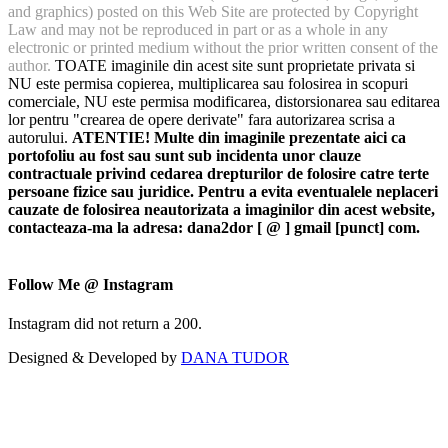
and graphics) posted on this Web Site are protected by Copyright
Law and may not be reproduced in part or as a whole in any
electronic or printed medium without the prior written consent of the
author.
TOATE imaginile din acest site sunt proprietate privata si
NU este permisa copierea, multiplicarea sau folosirea in scopuri
comerciale, NU este permisa modificarea, distorsionarea sau editarea
lor pentru "crearea de opere derivate" fara autorizarea scrisa a
autorului.
ATENTIE! Multe din imaginile prezentate aici ca
portofoliu au fost sau sunt sub incidenta unor clauze
contractuale privind cedarea drepturilor de folosire catre terte
persoane fizice sau juridice. Pentru a evita eventualele neplaceri
cauzate de folosirea neautorizata a imaginilor din acest website,
contacteaza-ma la adresa: dana2dor [ @ ] gmail [punct] com.
Follow Me @ Instagram
Instagram did not return a 200.
Designed & Developed by
DANA TUDOR