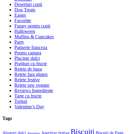
Deserturi copii
Dog Treats
Easter
Favortite
Funny pentru copii
Halloween
Muffins & Cupcakes
Party
Patiserie franceza
Pentru camara
Placinte dulci
Prajituri cu fructe
Retete de baza
Retete fara gluten
Retete festive
Retete raw vegane
Reviews Ingrediente
Tarte cu fructe
Torturi
Valentine’s Day
Tags
Biscuiti
Aluaturi dulci
Aperitive festive
Biscuiti de Paste
Aperitive