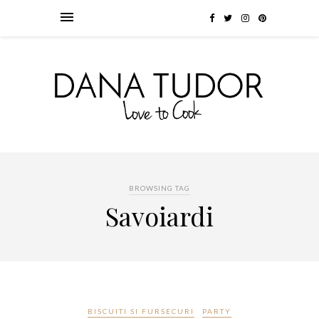
BROWSING TAG
Savoiardi
BISCUITI SI FURSECURI
PARTY