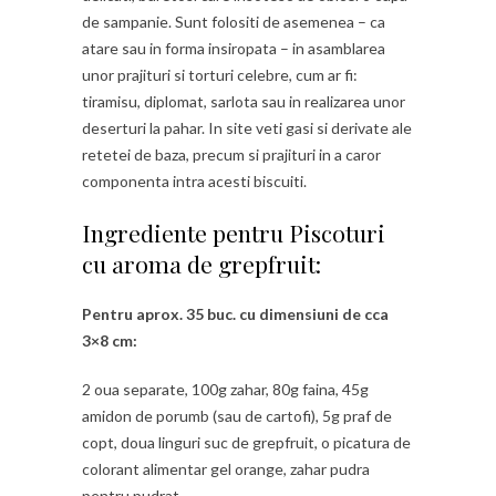
de sampanie. Sunt folositi de asemenea – ca
atare sau in forma insiropata – in asamblarea
unor prajituri si torturi celebre, cum ar fi:
tiramisu, diplomat, sarlota sau in realizarea unor
deserturi la pahar. In site veti gasi si derivate ale
retetei de baza, precum si prajituri in a caror
componenta intra acesti biscuiti.
Ingrediente pentru Piscoturi
cu aroma de grepfruit:
Pentru aprox. 35 buc. cu dimensiuni de cca
3×8 cm:
2 oua separate, 100g zahar, 80g faina, 45g
amidon de porumb (sau de cartofi), 5g praf de
copt, doua linguri suc de grepfruit, o picatura de
colorant alimentar gel orange, zahar pudra
pentru pudrat.