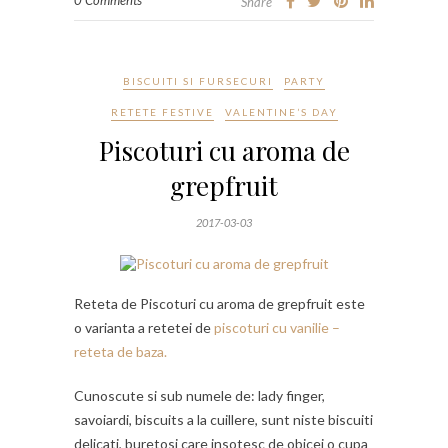
Share
BISCUITI SI FURSECURI
PARTY
RETETE FESTIVE
VALENTINE’S DAY
Piscoturi cu aroma de
grepfruit
2017-03-03
Reteta de Piscoturi cu aroma de grepfruit este
o varianta a retetei de
piscoturi cu vanilie –
reteta de baza.
Cunoscute si sub numele de: lady finger,
savoiardi, biscuits a la cuillere, sunt niste biscuiti
delicati, buretosi care insotesc de obicei o cupa