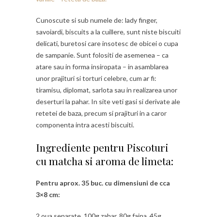
Cunoscute si sub numele de: lady finger,
savoiardi, biscuits a la cuillere, sunt niste biscuiti
delicati, buretosi care insotesc de obicei o cupa
de sampanie. Sunt folositi de asemenea – ca
atare sau in forma insiropata – in asamblarea
unor prajituri si torturi celebre, cum ar fi:
tiramisu, diplomat, sarlota sau in realizarea unor
deserturi la pahar. In site veti gasi si derivate ale
retetei de baza, precum si prajituri in a caror
componenta intra acesti biscuiti.
Ingrediente pentru Piscoturi
cu matcha si aroma de limeta:
Pentru aprox. 35 buc. cu dimensiuni de cca
3×8 cm:
2 oua separate, 100g zahar, 80g faina, 45g