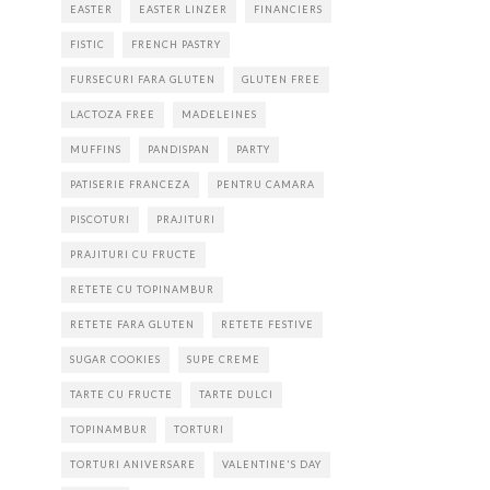
EASTER
EASTER LINZER
FINANCIERS
FISTIC
FRENCH PASTRY
FURSECURI FARA GLUTEN
GLUTEN FREE
LACTOZA FREE
MADELEINES
MUFFINS
PANDISPAN
PARTY
PATISERIE FRANCEZA
PENTRU CAMARA
PISCOTURI
PRAJITURI
PRAJITURI CU FRUCTE
RETETE CU TOPINAMBUR
RETETE FARA GLUTEN
RETETE FESTIVE
SUGAR COOKIES
SUPE CREME
TARTE CU FRUCTE
TARTE DULCI
TOPINAMBUR
TORTURI
TORTURI ANIVERSARE
VALENTINE'S DAY