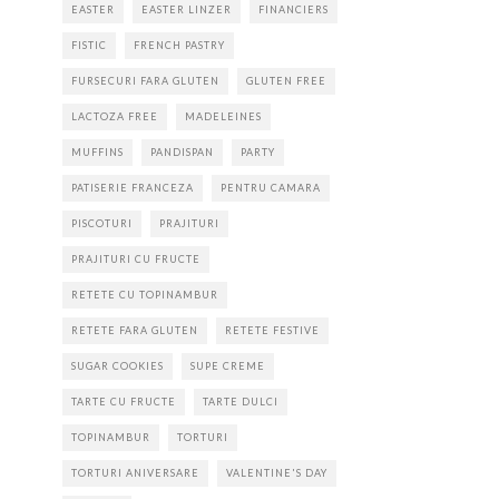
EASTER
EASTER LINZER
FINANCIERS
FISTIC
FRENCH PASTRY
FURSECURI FARA GLUTEN
GLUTEN FREE
LACTOZA FREE
MADELEINES
MUFFINS
PANDISPAN
PARTY
PATISERIE FRANCEZA
PENTRU CAMARA
PISCOTURI
PRAJITURI
PRAJITURI CU FRUCTE
RETETE CU TOPINAMBUR
RETETE FARA GLUTEN
RETETE FESTIVE
SUGAR COOKIES
SUPE CREME
TARTE CU FRUCTE
TARTE DULCI
TOPINAMBUR
TORTURI
TORTURI ANIVERSARE
VALENTINE'S DAY