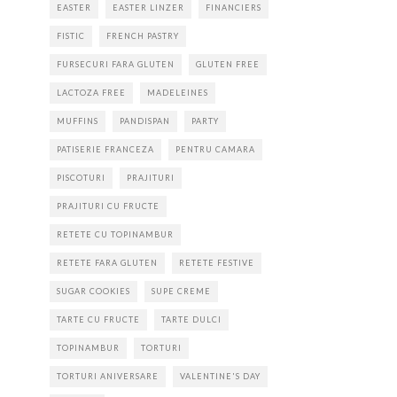
EASTER
EASTER LINZER
FINANCIERS
FISTIC
FRENCH PASTRY
FURSECURI FARA GLUTEN
GLUTEN FREE
LACTOZA FREE
MADELEINES
MUFFINS
PANDISPAN
PARTY
PATISERIE FRANCEZA
PENTRU CAMARA
PISCOTURI
PRAJITURI
PRAJITURI CU FRUCTE
RETETE CU TOPINAMBUR
RETETE FARA GLUTEN
RETETE FESTIVE
SUGAR COOKIES
SUPE CREME
TARTE CU FRUCTE
TARTE DULCI
TOPINAMBUR
TORTURI
TORTURI ANIVERSARE
VALENTINE'S DAY