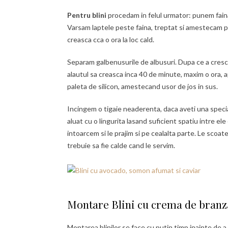
Pentru blini
procedam in felul urmator: punem faina, 
Varsam laptele peste faina, treptat si amestecam p
creasca cca o ora la loc cald.
Separam galbenusurile de albusuri. Dupa ce a crescu
alautul sa creasca inca 40 de minute, maxim o ora,
paleta de silicon, amestecand usor de jos in sus.
Incingem o tigaie neaderenta, daca aveti una specia
aluat cu o lingurita lasand suficient spatiu intre el
intoarcem si le prajim si pe cealalta parte. Le sco
trebuie sa fie calde cand le servim.
Montare Blini cu crema de branza
Montarea blinilor se face cu putin timp inainte de a 