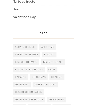
Tarte cu fructe
Torturi
Valentine’s Day
TAGS
ALUATURI DULCI
APERITIVE
APERITIVE FESTIVE
BISCUITI
BISCUITI DE PASTE
BISCUITI LINZER
BISCUITI SI FURSECURI
CAISE
CAPSUNE
CHRISTMAS
CRACIUN
DESERTURI
DESERTURI COPII
DESERTURI CU CAFEA
DESERTURI CU FRUCTE
DRAGOBETE