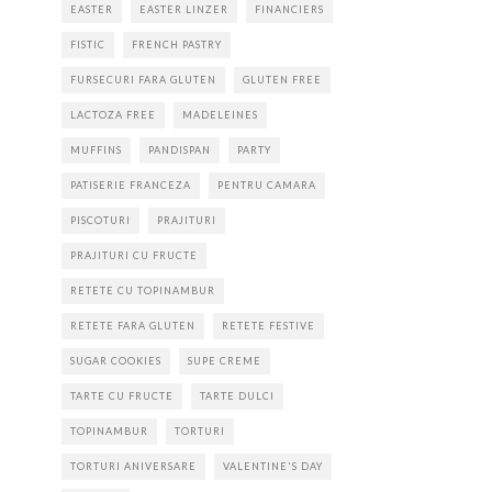
EASTER
EASTER LINZER
FINANCIERS
FISTIC
FRENCH PASTRY
FURSECURI FARA GLUTEN
GLUTEN FREE
LACTOZA FREE
MADELEINES
MUFFINS
PANDISPAN
PARTY
PATISERIE FRANCEZA
PENTRU CAMARA
PISCOTURI
PRAJITURI
PRAJITURI CU FRUCTE
RETETE CU TOPINAMBUR
RETETE FARA GLUTEN
RETETE FESTIVE
SUGAR COOKIES
SUPE CREME
TARTE CU FRUCTE
TARTE DULCI
TOPINAMBUR
TORTURI
TORTURI ANIVERSARE
VALENTINE'S DAY