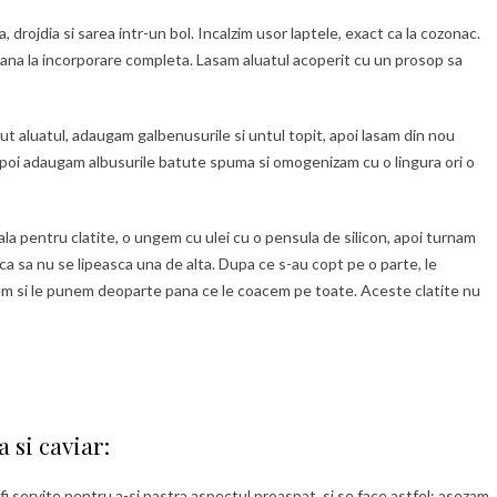
drojdia si sarea intr-un bol. Incalzim usor laptele, exact ca la cozonac.
ana la incorporare completa. Lasam aluatul acoperit cu un prosop sa
t aluatul, adaugam galbenusurile si untul topit, apoi lasam din nou
 apoi adaugam albusurile batute spuma si omogenizam cu o lingura ori o
la pentru clatite, o ungem cu ulei cu o pensula de silicon, apoi turnam
e ca sa nu se lipeasca una de alta. Dupa ce s-au copt pe o parte, le
atem si le punem deoparte pana ce le coacem pe toate. Aceste clatite nu
 si caviar:
fi servite pentru a-si pastra aspectul proaspat, si se face astfel: asezam