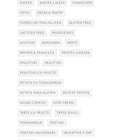
EASTER
EASTER LINZER
FINANCIERS
FISTIC
FRENCH PASTRY
FURSECURI FARA GLUTEN
GLUTEN FREE
LACTOZA FREE
MADELEINES
MUFFINS
PANDISPAN
PARTY
PATISERIE FRANCEZA
PENTRU CAMARA
PISCOTURI
PRAJITURI
PRAJITURI CU FRUCTE
RETETE CU TOPINAMBUR
RETETE FARA GLUTEN
RETETE FESTIVE
SUGAR COOKIES
SUPE CREME
TARTE CU FRUCTE
TARTE DULCI
TOPINAMBUR
TORTURI
TORTURI ANIVERSARE
VALENTINE'S DAY