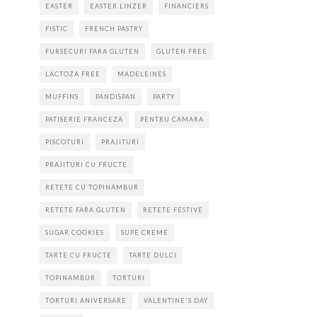
EASTER
EASTER LINZER
FINANCIERS
FISTIC
FRENCH PASTRY
FURSECURI FARA GLUTEN
GLUTEN FREE
LACTOZA FREE
MADELEINES
MUFFINS
PANDISPAN
PARTY
PATISERIE FRANCEZA
PENTRU CAMARA
PISCOTURI
PRAJITURI
PRAJITURI CU FRUCTE
RETETE CU TOPINAMBUR
RETETE FARA GLUTEN
RETETE FESTIVE
SUGAR COOKIES
SUPE CREME
TARTE CU FRUCTE
TARTE DULCI
TOPINAMBUR
TORTURI
TORTURI ANIVERSARE
VALENTINE'S DAY