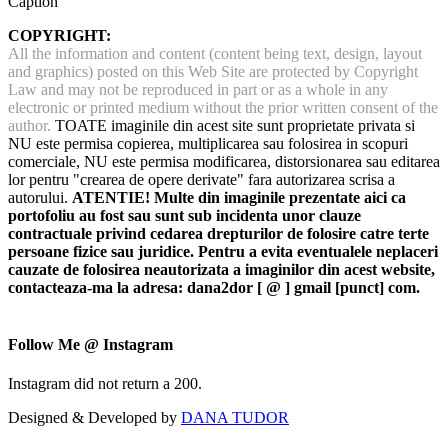
Caption
COPYRIGHT:
All the information and content (content being text, design, layout
and graphics) posted on this Web Site are protected by Copyright
Law and may not be reproduced in part or as a whole in any
electronic or printed medium without the prior written consent of the
author.
TOATE imaginile din acest site sunt proprietate privata si
NU este permisa copierea, multiplicarea sau folosirea in scopuri
comerciale, NU este permisa modificarea, distorsionarea sau editarea
lor pentru "crearea de opere derivate" fara autorizarea scrisa a
autorului.
ATENTIE! Multe din imaginile prezentate aici ca
portofoliu au fost sau sunt sub incidenta unor clauze
contractuale privind cedarea drepturilor de folosire catre terte
persoane fizice sau juridice. Pentru a evita eventualele neplaceri
cauzate de folosirea neautorizata a imaginilor din acest website,
contacteaza-ma la adresa: dana2dor [ @ ] gmail [punct] com.
Follow Me @ Instagram
Instagram did not return a 200.
Designed & Developed by
DANA TUDOR