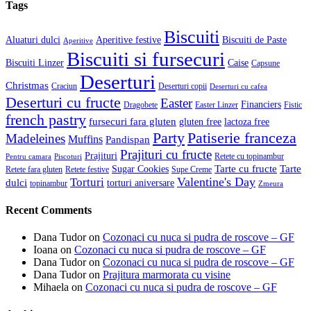
Tags
Biscuiti
Aluaturi dulci
Aperitive festive
Biscuiti de Paste
Aperitive
Biscuiti si fursecuri
Biscuiti Linzer
Caise
Capsune
Deserturi
Christmas
Craciun
Deserturi copii
Deserturi cu cafea
Deserturi cu fructe
Easter
Financiers
Dragobete
Easter Linzer
Fistic
french pastry
fursecuri fara gluten
gluten free
lactoza free
Patiserie franceza
Party
Madeleines
Muffins
Pandispan
Prajituri cu fructe
Prajituri
Retete cu topinambur
Pentru camara
Piscoturi
Tarte cu fructe
Tarte
Sugar Cookies
Retete fara gluten
Retete festive
Supe Creme
Valentine's Day
Torturi
dulci
torturi aniversare
topinambur
Zmeura
Recent Comments
Dana Tudor
on
Cozonaci cu nuca si pudra de roscove – GF
Ioana
on
Cozonaci cu nuca si pudra de roscove – GF
Dana Tudor
on
Cozonaci cu nuca si pudra de roscove – GF
Dana Tudor
on
Prajitura marmorata cu visine
Mihaela
on
Cozonaci cu nuca si pudra de roscove – GF