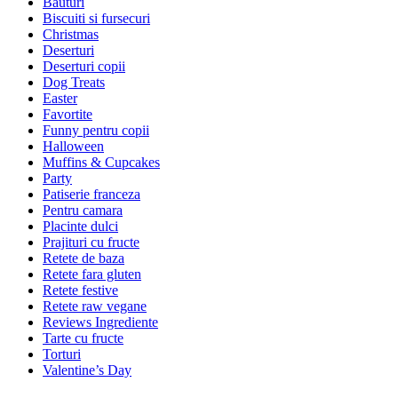
Bauturi
Biscuiti si fursecuri
Christmas
Deserturi
Deserturi copii
Dog Treats
Easter
Favortite
Funny pentru copii
Halloween
Muffins & Cupcakes
Party
Patiserie franceza
Pentru camara
Placinte dulci
Prajituri cu fructe
Retete de baza
Retete fara gluten
Retete festive
Retete raw vegane
Reviews Ingrediente
Tarte cu fructe
Torturi
Valentine’s Day