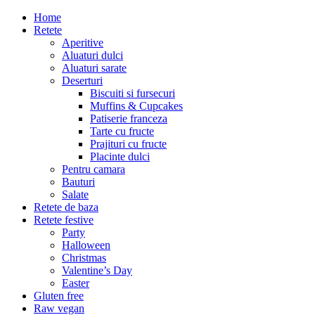
Home
Retete
Aperitive
Aluaturi dulci
Aluaturi sarate
Deserturi
Biscuiti si fursecuri
Muffins & Cupcakes
Patiserie franceza
Tarte cu fructe
Prajituri cu fructe
Placinte dulci
Pentru camara
Bauturi
Salate
Retete de baza
Retete festive
Party
Halloween
Christmas
Valentine’s Day
Easter
Gluten free
Raw vegan