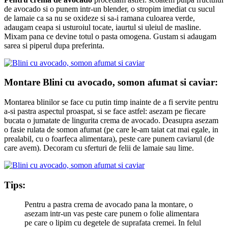
de avocado si o punem intr-un blender, o stropim imediat cu sucul
de lamaie ca sa nu se oxideze si sa-i ramana culoarea verde,
adaugam ceapa si usturoiul tocate, iaurtul si uleiul de masline.
Mixam pana ce devine totul o pasta omogena. Gustam si adaugam
sarea si piperul dupa preferinta.
Montare Blini cu avocado, somon afumat si caviar:
Montarea blinilor se face cu putin timp inainte de a fi servite pentru
a-si pastra aspectul proaspat, si se face astfel: asezam pe fiecare
bucata o jumatate de lingurita crema de avocado. Deasupra asezam
o fasie rulata de somon afumat (pe care le-am taiat cat mai egale, in
prealabil, cu o foarfeca alimentara), peste care punem caviarul (de
care avem). Decoram cu sferturi de felii de lamaie sau lime.
Tips:
Pentru a pastra crema de avocado pana la montare, o
asezam intr-un vas peste care punem o folie alimentara
pe care o lipim cu degetele de suprafata cremei. In felul