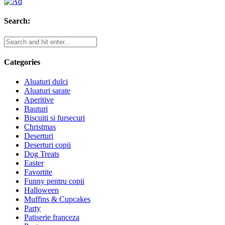
Search:
Categories
Aluaturi dulci
Aluaturi sarate
Aperitive
Bauturi
Biscuiti si fursecuri
Christmas
Deserturi
Deserturi copii
Dog Treats
Easter
Favortite
Funny pentru copii
Halloween
Muffins & Cupcakes
Party
Patiserie franceza