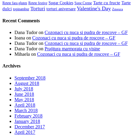
Tarte cu fructe
Tarte
Sugar Cookies
Retete fara gluten
Retete festive
Supe Creme
Valentine's Day
Torturi
dulci
torturi aniversare
topinambur
Zmeura
Recent Comments
Dana Tudor
on
Cozonaci cu nuca si pudra de roscove – GF
Ioana
on
Cozonaci cu nuca si pudra de roscove – GF
Dana Tudor
on
Cozonaci cu nuca si pudra de roscove – GF
Dana Tudor
on
Prajitura marmorata cu visine
Mihaela
on
Cozonaci cu nuca si pudra de roscove – GF
Archives
September 2018
August 2018
July 2018
June 2018
May 2018
April 2018
March 2018
February 2018
January 2018
December 2017
April 2017