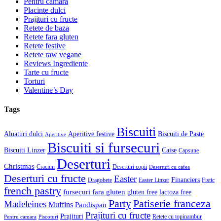
Pentru camara
Placinte dulci
Prajituri cu fructe
Retete de baza
Retete fara gluten
Retete festive
Retete raw vegane
Reviews Ingrediente
Tarte cu fructe
Torturi
Valentine’s Day
Tags
Biscuiti
Aluaturi dulci
Aperitive festive
Biscuiti de Paste
Aperitive
Biscuiti si fursecuri
Biscuiti Linzer
Caise
Capsune
Deserturi
Christmas
Craciun
Deserturi copii
Deserturi cu cafea
Deserturi cu fructe
Easter
Financiers
Dragobete
Easter Linzer
Fistic
french pastry
fursecuri fara gluten
gluten free
lactoza free
Patiserie franceza
Party
Madeleines
Muffins
Pandispan
Prajituri cu fructe
Prajituri
Retete cu topinambur
Pentru camara
Piscoturi