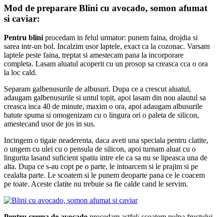
Mod de preparare Blini cu avocado, somon afumat
si caviar:
Pentru blini
procedam in felul urmator: punem faina, drojdia si
sarea intr-un bol. Incalzim usor laptele, exact ca la cozonac. Varsam
laptele peste faina, treptat si amestecam pana la incorporare
completa. Lasam aluatul acoperit cu un prosop sa creasca cca o ora
la loc cald.
Separam galbenusurile de albusuri. Dupa ce a crescut aluatul,
adaugam galbenusurile si untul topit, apoi lasam din nou alautul sa
creasca inca 40 de minute, maxim o ora, apoi adaugam albusurile
batute spuma si omogenizam cu o lingura ori o paleta de silicon,
amestecand usor de jos in sus.
Incingem o tigaie neaderenta, daca aveti una speciala pentru clatite,
o ungem cu ulei cu o pensula de silicon, apoi turnam aluat cu o
lingurita lasand suficient spatiu intre ele ca sa nu se lipeasca una de
alta. Dupa ce s-au copt pe o parte, le intoarcem si le prajim si pe
cealalta parte. Le scoatem si le punem deoparte pana ce le coacem
pe toate. Aceste clatite nu trebuie sa fie calde cand le servim.
Pentru crema de avocado
procedam astfel: scoatem pulpa fructului