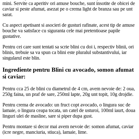
mini. Servite ca aperitiv ori amuse bouche, sunt insotite de obicei de
caviar si peste afumat, asezat pe o crema light de branza sau pe unt
sarat.
Cu aspect apetisant si asocieri de gusturi rafinate, acest tip de amuse
bouche va satisface cu siguranta cele mai pretentioase papile
gustative.
Pentru cei care sunt tentati sa scrie blini cu doi i, respectiv blinii, ori
blinis, trebuie sa va spun ca blini este pluralul substantivului, iar
singularul este blin.
Ingrediente pentru Blini cu avocado, somon afumat
si caviar:
Pentru cca 25 de blini cu diametrul de 4 cm, avem nevoie de: 2 oua,
250g faina, un praf de sare, 250ml lapte, 20g unt topit, 10g drojdie.
Pentru crema de avocado: un fruct copt avocado, o lingura suc de
lamaie, o lingura ceapa tocata, un catel de usturoi, 100ml iaurt, doua
linguri ulei de masline, sare si piper dupa gust.
Pentru montare si decor mai avem nevoie de: somon afumat, caviar
(icre negre, manciuria, stiuca), lamaie, lime.