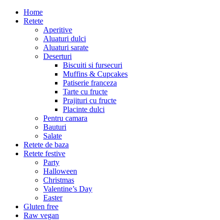
Home
Retete
Aperitive
Aluaturi dulci
Aluaturi sarate
Deserturi
Biscuiti si fursecuri
Muffins & Cupcakes
Patiserie franceza
Tarte cu fructe
Prajituri cu fructe
Placinte dulci
Pentru camara
Bauturi
Salate
Retete de baza
Retete festive
Party
Halloween
Christmas
Valentine’s Day
Easter
Gluten free
Raw vegan