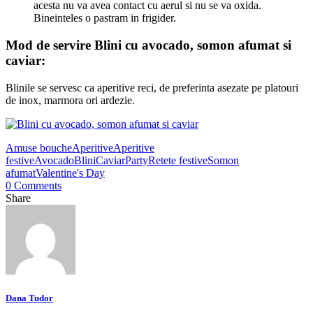
acesta nu va avea contact cu aerul si nu se va oxida.
Bineinteles o pastram in frigider.
Mod de servire Blini cu avocado, somon afumat si
caviar:
Blinile se servesc ca aperitive reci, de preferinta asezate pe platouri
de inox, marmora ori ardezie.
Amuse bouche
Aperitive
Aperitive
festive
Avocado
Blini
Caviar
Party
Retete festive
Somon
afumat
Valentine's Day
0 Comments
Share
Dana Tudor