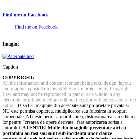
Find me on Facebook
Find me on Facebook
Imagine
Caption
COPYRIGHT:
All the information and content (content being text, design, layout
and graphics) posted on this Web Site are protected by Copyright
Law and may not be reproduced in part or as a whole in any
electronic or printed medium without the prior written consent of the
author.
TOATE imaginile din acest site sunt proprietate privata si
NU este permisa copierea, multiplicarea sau folosirea in scopuri
comerciale, NU este permisa modificarea, distorsionarea sau editarea
lor pentru "crearea de opere derivate" fara autorizarea scrisa a
autorului.
ATENTIE! Multe din imaginile prezentate aici ca
portofoliu au fost sau sunt sub incidenta unor clauze
contractuale privind cedarea drepturilor de folosire catre terte