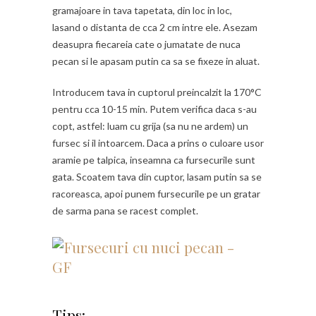
gramajoare in tava tapetata, din loc in loc,
lasand o distanta de cca 2 cm intre ele. Asezam
deasupra fiecareia cate o jumatate de nuca
pecan si le apasam putin ca sa se fixeze in aluat.
Introducem tava in cuptorul preincalzit la 170°C
pentru cca 10-15 min. Putem verifica daca s-au
copt, astfel: luam cu grija (sa nu ne ardem) un
fursec si il intoarcem. Daca a prins o culoare usor
aramie pe talpica, inseamna ca fursecurile sunt
gata. Scoatem tava din cuptor, lasam putin sa se
racoreasca, apoi punem fursecurile pe un gratar
de sarma pana se racest complet.
Tips: