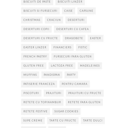
BISCUITI DE PASTE
BISCUITI LINZER
BISCUITI SI FURSECURI
CAISE
CAPSUNE
CHRISTMAS
CRACIUN
DESERTURI
DESERTURI COPII
DESERTURI CU CAFEA
DESERTURI CU FRUCTE
DRAGOBETE
EASTER
EASTER LINZER
FINANCIERS
FISTIC
FRENCH PASTRY
FURSECURI FARA GLUTEN
GLUTEN FREE
LACTOZA FREE
MADELEINES
MUFFINS
PANDISPAN
PARTY
PATISERIE FRANCEZA
PENTRU CAMARA
PISCOTURI
PRAJITURI
PRAJITURI CU FRUCTE
RETETE CU TOPINAMBUR
RETETE FARA GLUTEN
RETETE FESTIVE
SUGAR COOKIES
SUPE CREME
TARTE CU FRUCTE
TARTE DULCI