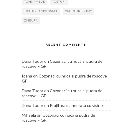
TOPINAMBUR
TORTURI
TORTURI ANIVERSARE
VALENTINE'S DAY
ZMEURA
RECENT COMMENTS
Dana Tudor
on
Cozonaci cu nuca si pudra de
roscove – GF
Ioana
on
Cozonaci cu nuca si pudra de roscove –
GF
Dana Tudor
on
Cozonaci cu nuca si pudra de
roscove – GF
Dana Tudor
on
Prajitura marmorata cu visine
Mihaela
on
Cozonaci cu nuca si pudra de
roscove – GF