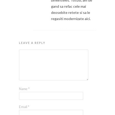
bineinteles. Totusi, am de
gand sa refac cele mai
deosebite retete si sa le
regasiti modernizate aici.
LEAVE A REPLY
Name
*
Email
*