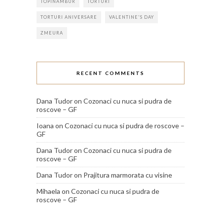
TOPINAMBUR
TORTURI
TORTURI ANIVERSARE
VALENTINE'S DAY
ZMEURA
RECENT COMMENTS
Dana Tudor
on
Cozonaci cu nuca si pudra de
roscove – GF
Ioana
on
Cozonaci cu nuca si pudra de roscove –
GF
Dana Tudor
on
Cozonaci cu nuca si pudra de
roscove – GF
Dana Tudor
on
Prajitura marmorata cu visine
Mihaela
on
Cozonaci cu nuca si pudra de
roscove – GF