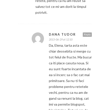
retete, pentru ca nu am reusit sa
salvez tot ce mi-am dorit la timpul
potrivit.
DANA TUDOR
Reply
2015-06-29 at 12:10
Da, Elena, tarta asta este
chiar deosebita si merge cu
tot felul de fructe. Ma bucur
ca iti place casuta noua. Si
eu sunt foarte incantata de
ea si incerc sa o fac cat mai
primitoare. Sa nu-ti faci
probleme pentru retetele
vechi, pentru ca nu am de
gand sa renunt la blog, cat
imi va permite blogspot,