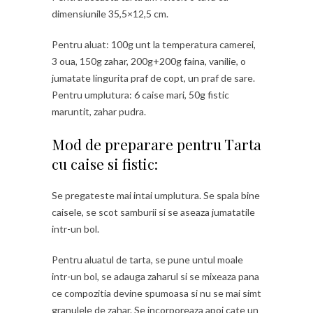
dimensiunile 35,5×12,5 cm.
Pentru aluat: 100g unt la temperatura camerei,
3 oua, 150g zahar, 200g+200g faina, vanilie, o
jumatate lingurita praf de copt, un praf de sare.
Pentru umplutura: 6 caise mari, 50g fistic
maruntit, zahar pudra.
Mod de preparare pentru Tarta
cu caise si fistic:
Se pregateste mai intai umplutura. Se spala bine
caisele, se scot samburii si se aseaza jumatatile
intr-un bol.
Pentru aluatul de tarta, se pune untul moale
intr-un bol, se adauga zaharul si se mixeaza pana
ce compozitia devine spumoasa si nu se mai simt
granulele de zahar. Se incorporeaza apoi cate un