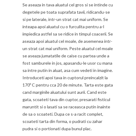
Se aseaza in tava aluatul cel gros si se intinde cu
degetele pe toata suprafata tavii, ridicandu-se
si pe laterale, intr-un strat cat mai uniform. Se
inteapa apoi aluatul cu o furculita pentru a-l
impiedica astfel sa se ridice in timpul coacerii. Se
aseaza apoi aluatul cel moale, de asemenea intr-
un strat cat mai uniform. Peste aluatul cel moale
se aseaza jumatatile de caise cu partea unde a
fost samburele in jos, apasandu-le usor cu mana
sa intre putin in aluat, asa cum vedeti in imagine.
Introduceti apoi tava in cuptorul preincalzit la
170º C pentru cca 20 de minute. Tarta este gata
cand marginile aluatului sunt aurii. Cand este
gata, scoateti tava din cuptor, presarati fisticul
maruntit si o lasati sa se raceasca putin inainte
de sa o scoateti. Dupa ce s-a racit complet,
scoateti tarta din forma, o pudrati cu zahar
pudra si o portionati dupa bunul plac.