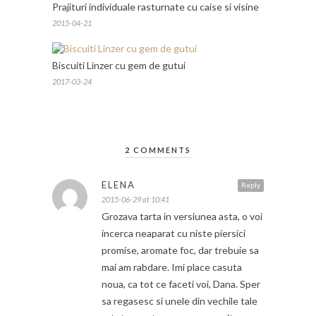
Prajituri individuale rasturnate cu caise si visine
2015-04-21
Biscuiti Linzer cu gem de gutui
2017-03-24
2 COMMENTS
ELENA
Reply
2015-06-29 at 10:41
Grozava tarta in versiunea asta, o voi
incerca neaparat cu niste piersici
promise, aromate foc, dar trebuie sa
mai am rabdare. Imi place casuta
noua, ca tot ce faceti voi, Dana. Sper
sa regasesc si unele din vechile tale