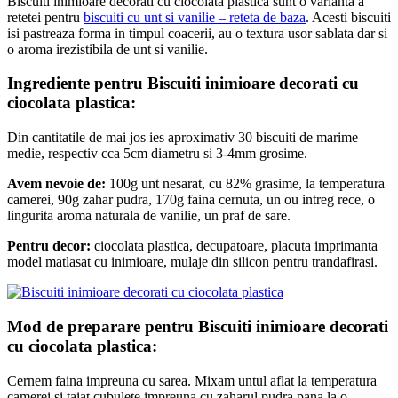
Biscuiti inimioare decorati cu ciocolata plastica sunt o varianta a
retetei pentru
biscuiti cu unt si vanilie – reteta de baza
. Acesti biscuiti
isi pastreaza forma in timpul coacerii, au o textura usor sablata dar si
o aroma irezistibila de unt si vanilie.
Ingrediente pentru Biscuiti inimioare decorati cu
ciocolata plastica:
Din cantitatile de mai jos ies aproximativ 30 biscuiti de marime
medie, respectiv cca 5cm diametru si 3-4mm grosime.
Avem nevoie de:
100g unt nesarat, cu 82% grasime, la temperatura
camerei, 90g zahar pudra, 170g faina cernuta, un ou intreg rece, o
lingurita aroma naturala de vanilie, un praf de sare.
Pentru decor:
ciocolata plastica, decupatoare, placuta imprimanta
model matlasat cu inimioare, mulaje din silicon pentru trandafirasi.
Mod de preparare pentru Biscuiti inimioare decorati
cu ciocolata plastica:
Cernem faina impreuna cu sarea. Mixam untul aflat la temperatura
camerei si taiat cubulete impreuna cu zaharul pudra pana la o