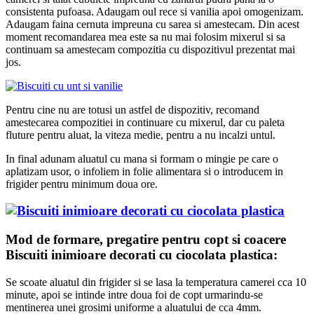
consistenta pufoasa. Adaugam oul rece si vanilia apoi omogenizam.
Adaugam faina cernuta impreuna cu sarea si amestecam. Din acest
moment recomandarea mea este sa nu mai folosim mixerul si sa
continuam sa amestecam compozitia cu dispozitivul prezentat mai
jos.
Pentru cine nu are totusi un astfel de dispozitiv, recomand
amestecarea compozitiei in continuare cu mixerul, dar cu paleta
fluture pentru aluat, la viteza medie, pentru a nu incalzi untul.
In final adunam aluatul cu mana si formam o mingie pe care o
aplatizam usor, o infoliem in folie alimentara si o introducem in
frigider pentru minimum doua ore.
Mod de formare, pregatire pentru copt si coacere
Biscuiti inimioare decorati cu ciocolata plastica:
Se scoate aluatul din frigider si se lasa la temperatura camerei cca 10
minute, apoi se intinde intre doua foi de copt urmarindu-se
mentinerea unei grosimi uniforme a aluatului de cca 4mm.