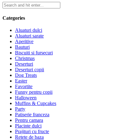
Categories
Aluaturi dulci
Aluaturi sarate
Aperitive
Bauturi
Biscuiti si fursecuri
Christmas
Deserturi
Deserturi copii
Dog Treats
Easter
Favortite
Funny pentru copii
Halloween
Muffins & Cupcakes
Party
Patiserie franceza
Pentru camara
Placinte dulci
Prajituri cu fructe
Retete de baza