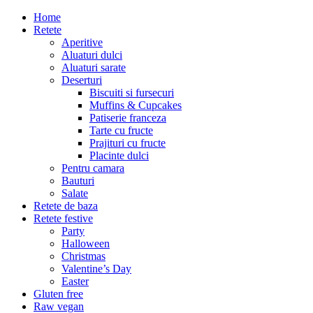
Home
Retete
Aperitive
Aluaturi dulci
Aluaturi sarate
Deserturi
Biscuiti si fursecuri
Muffins & Cupcakes
Patiserie franceza
Tarte cu fructe
Prajituri cu fructe
Placinte dulci
Pentru camara
Bauturi
Salate
Retete de baza
Retete festive
Party
Halloween
Christmas
Valentine’s Day
Easter
Gluten free
Raw vegan