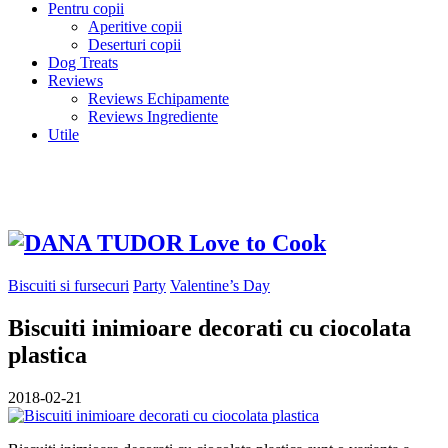
Pentru copii
Aperitive copii
Deserturi copii
Dog Treats
Reviews
Reviews Echipamente
Reviews Ingrediente
Utile
Biscuiti si fursecuri
Party
Valentine’s Day
Biscuiti inimioare decorati cu ciocolata
plastica
2018-02-21