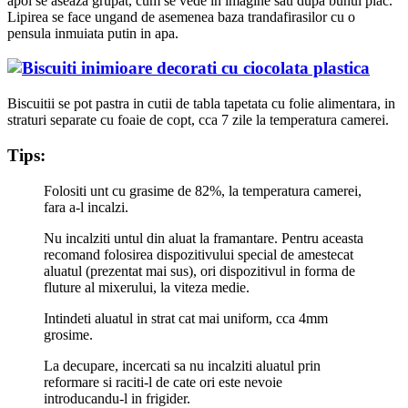
apoi se aseaza grupat, cum se vede in imagine sau dupa bunul plac.
Lipirea se face ungand de asemenea baza trandafirasilor cu o
pensula inmuiata putin in apa.
Biscuitii se pot pastra in cutii de tabla tapetata cu folie alimentara, in
straturi separate cu foaie de copt, cca 7 zile la temperatura camerei.
Tips:
Folositi unt cu grasime de 82%, la temperatura camerei,
fara a-l incalzi.
Nu incalziti untul din aluat la framantare. Pentru aceasta
recomand folosirea dispozitivului special de amestecat
aluatul (prezentat mai sus), ori dispozitivul in forma de
fluture al mixerului, la viteza medie.
Intindeti aluatul in strat cat mai uniform, cca 4mm
grosime.
La decupare, incercati sa nu incalziti aluatul prin
reformare si raciti-l de cate ori este nevoie
introducandu-l in frigider.