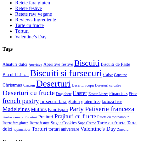
Retete fara gluten
Retete festive
Retete raw vegane
Reviews Ingrediente
Tarte cu fructe
Torturi
Valentine’s Day
Tags
Biscuiti
Aluaturi dulci
Aperitive festive
Biscuiti de Paste
Aperitive
Biscuiti si fursecuri
Biscuiti Linzer
Caise
Capsune
Deserturi
Christmas
Craciun
Deserturi copii
Deserturi cu cafea
Deserturi cu fructe
Easter
Financiers
Dragobete
Easter Linzer
Fistic
french pastry
fursecuri fara gluten
gluten free
lactoza free
Patiserie franceza
Party
Madeleines
Muffins
Pandispan
Prajituri cu fructe
Prajituri
Retete cu topinambur
Pentru camara
Piscoturi
Tarte cu fructe
Tarte
Sugar Cookies
Retete fara gluten
Retete festive
Supe Creme
Valentine's Day
Torturi
dulci
torturi aniversare
topinambur
Zmeura