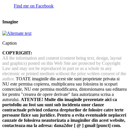
Find me on Facebook
Imagine
Caption
COPYRIGHT:
All the information and content (content being text, design, layout
and graphics) posted on this Web Site are protected by Copyright
Law and may not be reproduced in part or as a whole in any
electronic or printed medium without the prior written consent of the
author.
TOATE imaginile din acest site sunt proprietate privata si
NU este permisa copierea, multiplicarea sau folosirea in scopuri
comerciale, NU este permisa modificarea, distorsionarea sau editarea
lor pentru "crearea de opere derivate" fara autorizarea scrisa a
autorului.
ATENTIE! Multe din imaginile prezentate aici ca
portofoliu au fost sau sunt sub incidenta unor clauze
contractuale privind cedarea drepturilor de folosire catre terte
persoane fizice sau juridice. Pentru a evita eventualele neplaceri
cauzate de folosirea neautorizata a imaginilor din acest website,
contacteaza-ma la adresa: dana2dor [ @ ] gmail [punct] com.