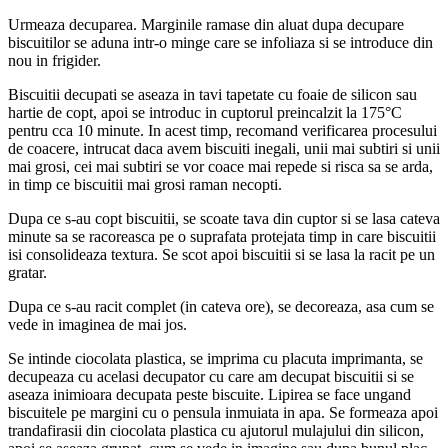
Urmeaza decuparea. Marginile ramase din aluat dupa decupare
biscuitilor se aduna intr-o minge care se infoliaza si se introduce din
nou in frigider.
Biscuitii decupati se aseaza in tavi tapetate cu foaie de silicon sau
hartie de copt, apoi se introduc in cuptorul preincalzit la 175°C
pentru cca 10 minute. In acest timp, recomand verificarea procesului
de coacere, intrucat daca avem biscuiti inegali, unii mai subtiri si unii
mai grosi, cei mai subtiri se vor coace mai repede si risca sa se arda,
in timp ce biscuitii mai grosi raman necopti.
Dupa ce s-au copt biscuitii, se scoate tava din cuptor si se lasa cateva
minute sa se racoreasca pe o suprafata protejata timp in care biscuitii
isi consolideaza textura. Se scot apoi biscuitii si se lasa la racit pe un
gratar.
Dupa ce s-au racit complet (in cateva ore), se decoreaza, asa cum se
vede in imaginea de mai jos.
Se intinde ciocolata plastica, se imprima cu placuta imprimanta, se
decupeaza cu acelasi decupator cu care am decupat biscuitii si se
aseaza inimioara decupata peste biscuite. Lipirea se face ungand
biscuitele pe margini cu o pensula inmuiata in apa. Se formeaza apoi
trandafirasii din ciocolata plastica cu ajutorul mulajului din silicon,