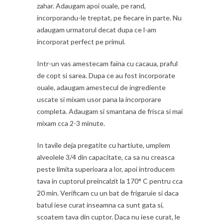
zahar. Adaugam apoi ouale, pe rand,
incorporandu-le treptat, pe fiecare in parte. Nu
adaugam urmatorul decat dupa ce l-am
incorporat perfect pe primul.
Intr-un vas amestecam faina cu cacaua, praful
de copt si sarea. Dupa ce au fost incorporate
ouale, adaugam amestecul de ingrediente
uscate si mixam usor pana la incorporare
completa. Adaugam si smantana de frisca si mai
mixam cca 2-3 minute.
In tavile deja pregatite cu hartiute, umplem
alveolele 3/4 din capacitate, ca sa nu creasca
peste limita superioara a lor, apoi introducem
tava in cuptorul preincalzit la 170° C pentru cca
20 min. Verificam cu un bat de frigaruie si daca
batul iese curat inseamna ca sunt gata si,
scoatem tava din cuptor. Daca nu iese curat, le