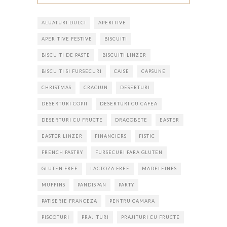
ALUATURI DULCI
APERITIVE
APERITIVE FESTIVE
BISCUITI
BISCUITI DE PASTE
BISCUITI LINZER
BISCUITI SI FURSECURI
CAISE
CAPSUNE
CHRISTMAS
CRACIUN
DESERTURI
DESERTURI COPII
DESERTURI CU CAFEA
DESERTURI CU FRUCTE
DRAGOBETE
EASTER
EASTER LINZER
FINANCIERS
FISTIC
FRENCH PASTRY
FURSECURI FARA GLUTEN
GLUTEN FREE
LACTOZA FREE
MADELEINES
MUFFINS
PANDISPAN
PARTY
PATISERIE FRANCEZA
PENTRU CAMARA
PISCOTURI
PRAJITURI
PRAJITURI CU FRUCTE