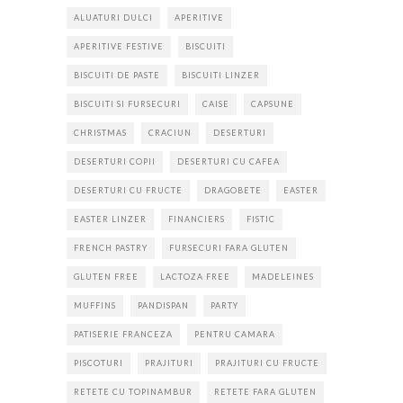
ALUATURI DULCI
APERITIVE
APERITIVE FESTIVE
BISCUITI
BISCUITI DE PASTE
BISCUITI LINZER
BISCUITI SI FURSECURI
CAISE
CAPSUNE
CHRISTMAS
CRACIUN
DESERTURI
DESERTURI COPII
DESERTURI CU CAFEA
DESERTURI CU FRUCTE
DRAGOBETE
EASTER
EASTER LINZER
FINANCIERS
FISTIC
FRENCH PASTRY
FURSECURI FARA GLUTEN
GLUTEN FREE
LACTOZA FREE
MADELEINES
MUFFINS
PANDISPAN
PARTY
PATISERIE FRANCEZA
PENTRU CAMARA
PISCOTURI
PRAJITURI
PRAJITURI CU FRUCTE
RETETE CU TOPINAMBUR
RETETE FARA GLUTEN