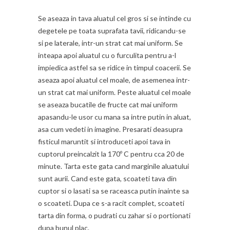
Se aseaza in tava aluatul cel gros si se intinde cu
degetele pe toata suprafata tavii, ridicandu-se
si pe laterale, intr-un strat cat mai uniform. Se
inteapa apoi aluatul cu o furculita pentru a-l
impiedica astfel sa se ridice in timpul coacerii. Se
aseaza apoi aluatul cel moale, de asemenea intr-
un strat cat mai uniform. Peste aluatul cel moale
se aseaza bucatile de fructe cat mai uniform
apasandu-le usor cu mana sa intre putin in aluat,
asa cum vedeti in imagine. Presarati deasupra
fisticul maruntit si introduceti apoi tava in
cuptorul preincalzit la 170º C pentru cca 20 de
minute. Tarta este gata cand marginile aluatului
sunt aurii. Cand este gata, scoateti tava din
cuptor si o lasati sa se raceasca putin inainte sa
o scoateti. Dupa ce s-a racit complet, scoateti
tarta din forma, o pudrati cu zahar si o portionati
dupa bunul plac.