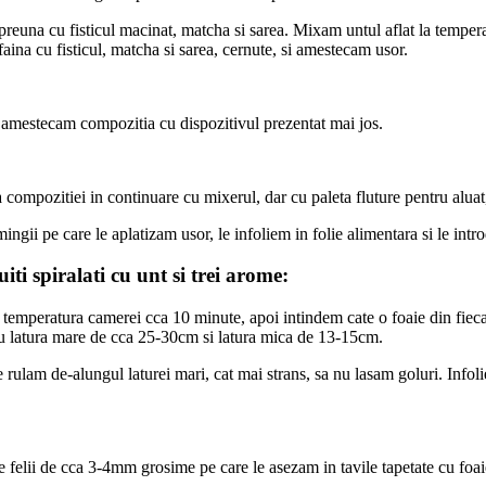
euna cu fisticul macinat, matcha si sarea. Mixam untul aflat la tempera
a cu fisticul, matcha si sarea, cernute, si amestecam usor.
amestecam compozitia cu dispozitivul prezentat mai jos.
compozitiei in continuare cu mixerul, dar cu paleta fluture pentru aluat,
ngii pe care le aplatizam usor, le infoliem in folie alimentara si le in
ti spiralati cu unt si trei arome:
la temperatura camerei cca 10 minute, apoi intindem cate o foaie din fie
u latura mare de cca 25-30cm si latura mica de 13-15cm.
rulam de-alungul laturei mari, cat mai strans, sa nu lasam goluri. Infoli
ie felii de cca 3-4mm grosime pe care le asezam in tavile tapetate cu foai