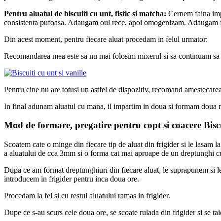
Pentru aluatul de biscuiti cu unt, fistic si matcha:
Cernem faina impr
consistenta pufoasa. Adaugam oul rece, apoi omogenizam. Adaugam fain
Din acest moment, pentru fiecare aluat procedam in felul urmator:
Recomandarea mea este sa nu mai folosim mixerul si sa continuam sa 
Pentru cine nu are totusi un astfel de dispozitiv, recomand amestecarea 
In final adunam aluatul cu mana, il impartim in doua si formam doua mi
Mod de formare, pregatire pentru copt si coacere Biscui
Scoatem cate o minge din fiecare tip de aluat din frigider si le lasam 
a aluatului de cca 3mm si o forma cat mai aproape de un dreptunghi c
Dupa ce am format dreptunghiuri din fiecare aluat, le suprapunem si le 
introducem in frigider pentru inca doua ore.
Procedam la fel si cu restul aluatului ramas in frigider.
Dupe ce s-au scurs cele doua ore, se scoate rulada din frigider si se ta