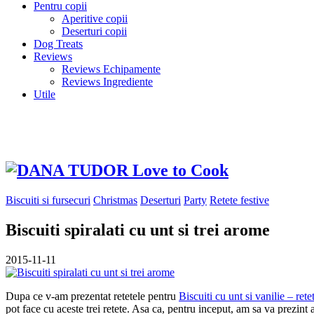
Pentru copii
Aperitive copii
Deserturi copii
Dog Treats
Reviews
Reviews Echipamente
Reviews Ingrediente
Utile
Biscuiti si fursecuri
Christmas
Deserturi
Party
Retete festive
Biscuiti spiralati cu unt si trei arome
2015-11-11
Dupa ce v-am prezentat retetele pentru
Biscuiti cu unt si vanilie – ret
pot face cu aceste trei retete. Asa ca, pentru inceput, am sa va prezint ac