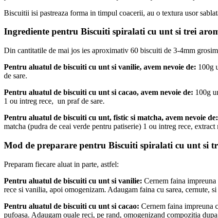
Biscuitii isi pastreaza forma in timpul coacerii, au o textura usor sabla
Ingrediente pentru Biscuiti spiralati cu unt si trei aro
Din cantitatile de mai jos ies aproximativ 60 biscuiti de 3-4mm grosim
Pentru aluatul de biscuiti cu unt si vanilie, avem nevoie de:
100g un
de sare.
Pentru aluatul de biscuiti cu unt si cacao, avem nevoie de:
100g un
1 ou intreg rece, un praf de sare.
Pentru aluatul de biscuiti cu unt, fistic si matcha, avem nevoie de:
matcha (pudra de ceai verde pentru patiserie) 1 ou intreg rece, extract 
Mod de preparare pentru Biscuiti spiralati cu unt si t
Preparam fiecare aluat in parte, astfel:
Pentru aluatul de biscuiti cu unt si vanilie:
Cernem faina impreuna c
rece si vanilia, apoi omogenizam. Adaugam faina cu sarea, cernute, s
Pentru aluatul de biscuiti cu unt si cacao:
Cernem faina impreuna cu 
pufoasa. Adaugam ouale reci, pe rand, omogenizand compozitia dupa 