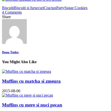
Biscuiti
Biscuiti si fursecuri
Craciun
Party
Sugar Cookies
4 Comments
Share
Dana Tudor
You Might Also Like
Muffins cu matcha si zmeura
2015-08-06
Muffins cu mere si nuci pecan