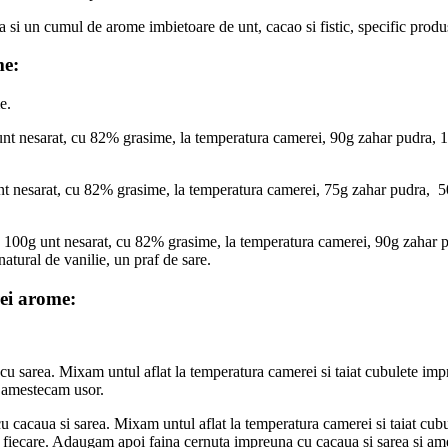
ta si un cumul de arome imbietoare de unt, cacao si fistic, specific produs
me:
e.
t nesarat, cu 82% grasime, la temperatura camerei, 90g zahar pudra, 170g
t nesarat, cu 82% grasime, la temperatura camerei, 75g zahar pudra, 50
100g unt nesarat, cu 82% grasime, la temperatura camerei, 90g zahar pud
natural de vanilie, un praf de sare.
rei arome:
u sarea. Mixam untul aflat la temperatura camerei si taiat cubulete im
i amestecam usor.
cacaua si sarea. Mixam untul aflat la temperatura camerei si taiat cubu
fiecare. Adaugam apoi faina cernuta impreuna cu cacaua si sarea si am