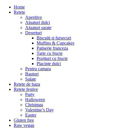
Home
Retete
Aperitive
Aluaturi dulci
Aluaturi sarate
Deserturi
Biscuiti si fursecuri
Muffins & Cupcakes
Patiserie franceza
Tarte cu fructe
Prajituri cu fructe
Placinte dulci
Pentru camara
Bauturi
Salate
Retete de baza
Retete festive
Party
Halloween
Christmas
Valentine’s Day
Easter
Gluten free
Raw vegan