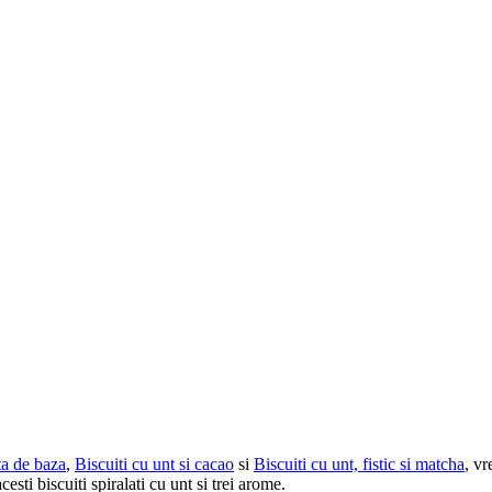
eta de baza
,
Biscuiti cu unt si cacao
si
Biscuiti cu unt, fistic si matcha
, vr
esti biscuiti spiralati cu unt si trei arome.