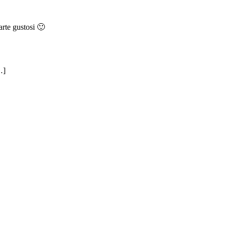
arte gustosi 🙂
…]