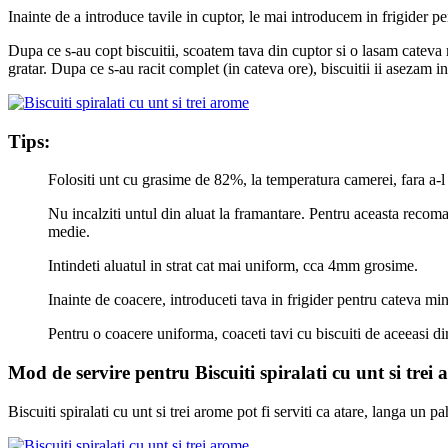
Inainte de a introduce tavile in cuptor, le mai introducem in frigider 
Dupa ce s-au copt biscuitii, scoatem tava din cuptor si o lasam cateva mi
gratar. Dupa ce s-au racit complet (in cateva ore), biscuitii ii asezam i
Tips:
Folositi unt cu grasime de 82%, la temperatura camerei, fara a-l 
Nu incalziti untul din aluat la framantare. Pentru aceasta recoman
medie.
Intindeti aluatul in strat cat mai uniform, cca 4mm grosime.
Inainte de coacere, introduceti tava in frigider pentru cateva min
Pentru o coacere uniforma, coaceti tavi cu biscuiti de aceeasi d
Mod de servire pentru Biscuiti spiralati cu unt si trei
Biscuiti spiralati cu unt si trei arome pot fi serviti ca atare, langa un p