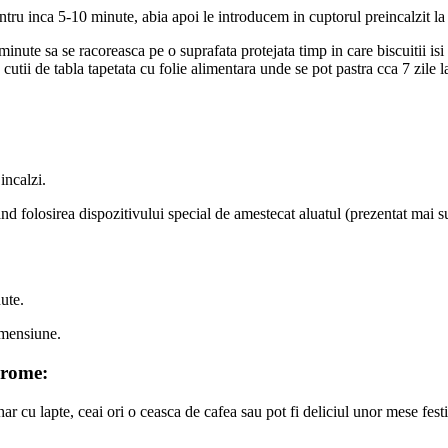
pentru inca 5-10 minute, abia apoi le introducem in cuptorul preincalzit 
nute sa se racoreasca pe o suprafata protejata timp in care biscuitii isi 
n cutii de tabla tapetata cu folie alimentara unde se pot pastra cca 7 zile
incalzi.
d folosirea dispozitivului special de amestecat aluatul (prezentat mai sus
ute.
imensiune.
 arome:
ahar cu lapte, ceai ori o ceasca de cafea sau pot fi deliciul unor mese fest