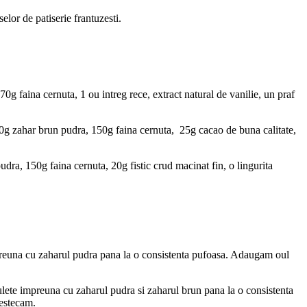
elor de patiserie frantuzesti.
 faina cernuta, 1 ou intreg rece, extract natural de vanilie, un praf
g zahar brun pudra, 150g faina cernuta, 25g cacao de buna calitate,
ra, 150g faina cernuta, 20g fistic crud macinat fin, o lingurita
preuna cu zaharul pudra pana la o consistenta pufoasa. Adaugam oul
lete impreuna cu zaharul pudra si zaharul brun pana la o consistenta
estecam.