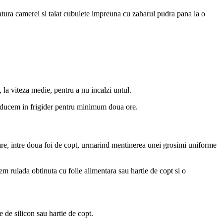
tura camerei si taiat cubulete impreuna cu zaharul pudra pana la o
 la viteza medie, pentru a nu incalzi untul.
troducem in frigider pentru minimum doua ore.
care, intre doua foi de copt, urmarind mentinerea unei grosimi uniforme
em rulada obtinuta cu folie alimentara sau hartie de copt si o
e de silicon sau hartie de copt.