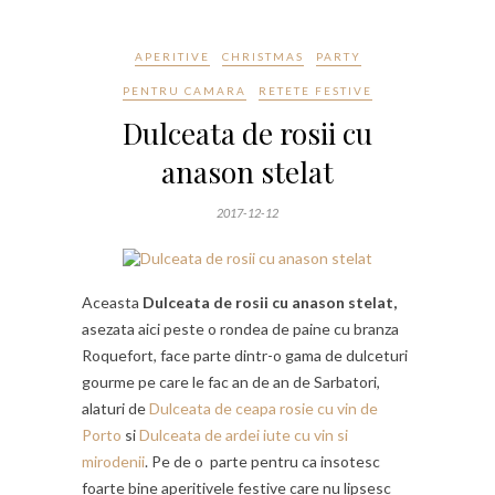
APERITIVE
CHRISTMAS
PARTY
PENTRU CAMARA
RETETE FESTIVE
Dulceata de rosii cu
anason stelat
2017-12-12
Aceasta
Dulceata de rosii cu anason stelat,
asezata aici peste o rondea de paine cu branza
Roquefort, face parte dintr-o gama de dulceturi
gourme pe care le fac an de an de Sarbatori,
alaturi de
Dulceata de ceapa rosie cu vin de
Porto
si
Dulceata de ardei iute cu vin si
mirodenii
. Pe de o parte pentru ca insotesc
foarte bine aperitivele festive care nu lipsesc