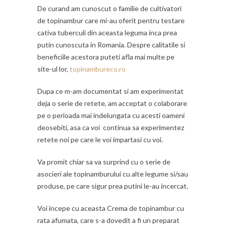
De curand am cunoscut o familie de cultivatori
de topinambur care mi-au oferit pentru testare
cativa tuberculi din aceasta leguma inca prea
putin cunoscuta in Romania. Despre calitatile si
beneficiile acestora puteti afla mai multe pe
site-ul lor,
topinambureco.ro
Dupa ce m-am documentat si am experimentat
deja o serie de retete, am acceptat o colaborare
pe o perioada mai indelungata cu acesti oameni
deosebiti, asa ca voi continua sa experimentez
retete noi pe care le voi impartasi cu voi.
Va promit chiar sa va surprind cu o serie de
asocieri ale topinamburului cu alte legume si/sau
produse, pe care sigur prea putini le-au incercat.
Voi incepe cu aceasta Crema de topinambur cu
rata afumata, care s-a dovedit a fi un preparat