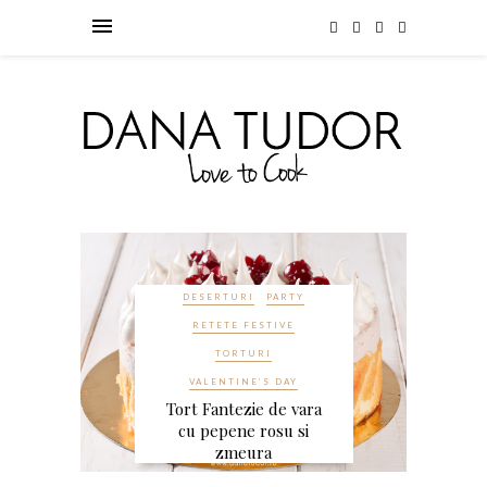
DESERTURI
PARTY
RETETE FESTIVE
TORTURI
VALENTINE’S DAY
Tort Fantezie de vara
cu pepene rosu si
d
zmeura