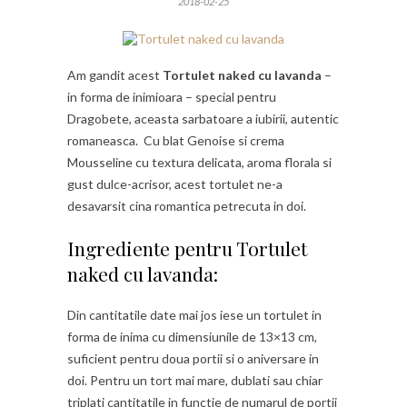
2018-02-25
Am gandit acest
Tortulet naked cu lavanda
–
in forma de inimioara – special pentru
Dragobete, aceasta sarbatoare a iubirii, autentic
romaneasca. Cu blat Genoise si crema
Mousseline cu textura delicata, aroma florala si
gust dulce-acrisor, acest tortulet ne-a
desavarsit cina romantica petrecuta in doi.
Ingrediente pentru Tortulet
naked cu lavanda:
Din cantitatile date mai jos iese un tortulet in
forma de inima cu dimensiunile de 13×13 cm,
suficient pentru doua portii si o aniversare in
doi. Pentru un tort mai mare, dublati sau chiar
triplati cantitatile in functie de numarul de portii