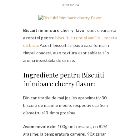
2018-02-24
Biscuiti inimioare cherry flavor
sunt o varianta
a retetei pentru
biscuiti cu unt si vanilie – reteta
de baza
. Acesti biscuiti isi pastreaza forma in
timpul coacerii, au o textura usor sablata si o
aroma irezistibila de cirese.
Ingrediente pentru Biscuiti
inimioare cherry flavor:
Din cantitatile de mai jos ies aproximativ 30
biscuiti de marime medie, respectiv cca 5cm
diametru si 3-4mm grosime.
Avem nevoie de:
100g unt nesarat, cu 82%
grasime, la temperatura camerei, 90g zahar